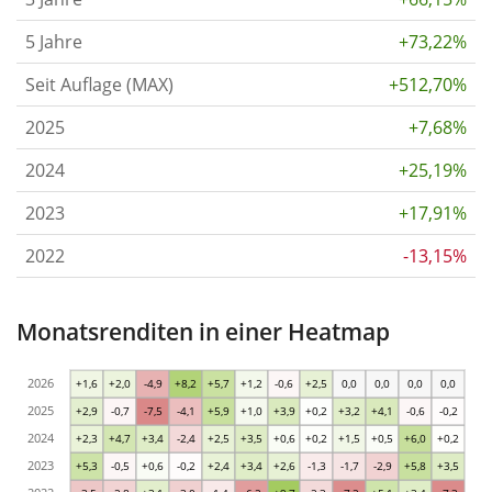
5 Jahre
+73,22%
Seit Auflage (MAX)
+512,70%
2025
+7,68%
2024
+25,19%
2023
+17,91%
2022
-13,15%
Monatsrenditen in einer Heatmap
2026
+1,6
+2,0
-4,9
+8,2
+5,7
+1,2
-0,6
+2,5
0,0
0,0
0,0
0,0
2025
+2,9
-0,7
-7,5
-4,1
+5,9
+1,0
+3,9
+0,2
+3,2
+4,1
-0,6
-0,2
2024
+2,3
+4,7
+3,4
-2,4
+2,5
+3,5
+0,6
+0,2
+1,5
+0,5
+6,0
+0,2
2023
+5,3
-0,5
+0,6
-0,2
+2,4
+3,4
+2,6
-1,3
-1,7
-2,9
+5,8
+3,5