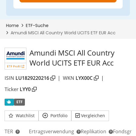
Amundi MSCI All Country
World UCITS ETF EUR Acc
ETF Profil
ISIN
LU1829220216
|
WKN
LYX00C
|
Ticker
LYY0
ETF
Watchlist
Portfolio
Vergleichen
TER
Ertragsverwendung
Replikation
Fondsgrö