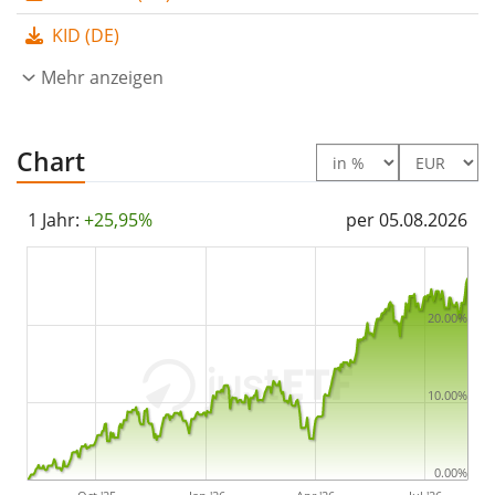
KID (DE)
Der Amundi MSCI All Country World UCITS ETF EUR Acc
ist ein sehr großer ETF mit
Mehr anzeigen
2.398 Mio. Euro
Fondsvolumen
. Der ETF wurde
am 5. September 2011
in Luxemburg aufgelegt
.
Chart
1 Jahr:
+25,95%
per 05.08.2026
20.00%
10.00%
0.00%