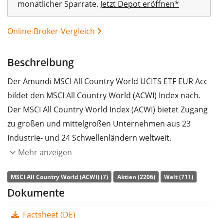
monatlicher Sparrate.
Jetzt Depot eröffnen*
Online-Broker-Vergleich
Beschreibung
Der Amundi MSCI All Country World UCITS ETF EUR Acc
bildet den MSCI All Country World (ACWI) Index nach.
Der MSCI All Country World Index (ACWI) bietet Zugang
zu großen und mittelgroßen Unternehmen aus 23
Industrie- und 24 Schwellenländern weltweit.
Mehr anzeigen
Die
TER
(Gesamtkostenquote) des ETF liegt bei
0,45%
p.a.
. Der ETF bildet die Wertentwicklung des Index
MSCI All Country World (ACWI) (7)
Aktien (2206)
Welt (711)
synthetisch durch Swaps
(Finanz-Tauschgeschäfte)
Dokumente
nach. Die Dividendenerträge im ETF werden
Factsheet (DE)
thesauriert
(in den ETF reinvestiert).