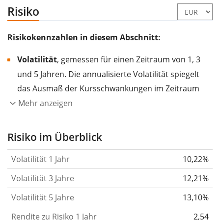
Risiko
Risikokennzahlen in diesem Abschnitt:
Volatilität
, gemessen für einen Zeitraum von 1, 3
und 5 Jahren. Die annualisierte Volatilität spiegelt
das Ausmaß der Kursschwankungen im Zeitraum
eines Jahres wider.
Je höher die Volatilität, desto
Mehr anzeigen
stärker hat sich der Kurs des Wertpapiers (der
Aktie, des ETF, usw.) in der Vergangenheit
Risiko im Überblick
verändert.
Wertpapiere mit höherer Volatilität
Volatilität 1 Jahr
10,22%
gelten im Allgemeinen als risikoreicher. Wir
berechnen die Volatilität auf Basis der Daten der
Volatilität 3 Jahre
12,21%
letzten 1, 3 und 5 Jahre, damit du sehen kannst, ob
Volatilität 5 Jahre
13,10%
die Kursschwankungen im Laufe der Zeit stärker
Rendite zu Risiko 1 Jahr
oder schwächer wurden. Weitere Informationen
2,54