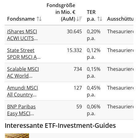
Fondsgröße
in Mio. €
TER
Fondsname
(AuM)
p.a.
Ausschüttun
iShares MSCI
30.645
0,20%
Thesauriere
ACWI UCITS
p.a.
ETF USD (Acc)
State Street
15.332
0,12%
Thesauriere
SPDR MSCI All
p.a.
Country World
Scalable MSCI
734
0,15%
Thesauriere
UCITS ETF USD
AC World
p.a.
Unhedged
Xtrackers
(Acc)
Amundi MSCI
127
0,45%
Thesauriere
UCITS ETF 1C
All Country
p.a.
World UCITS
BNP Paribas
59
0,06%
Thesauriere
ETF USD Acc
Easy MSCI
p.a.
ACWI UCITS
Interessante ETF-Investment-Guides
ETF (Acc)