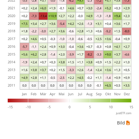
2022
-3,5
-2,8
+3,1
-3,0
-1,4
-6,2
+9,7
-2,3
-7,2
+5,1
+3,4
-7,3
2021
+0,2
+2,4
+6,0
+1,9
-0,1
+4,6
+0,7
+3,0
-2,4
+5,2
+0,3
+2,9
2020
+0,2
-7,3
-13,4
+10,9
+2,7
+2,2
-0,0
+4,9
-1,3
-1,8
+9,4
+2,3
2019
+7,5
+3,4
+2,7
+3,6
-5,4
+4,2
+2,6
-1,3
+3,1
+0,4
+3,6
+1,7
2018
+1,8
-2,2
-3,0
+2,7
+3,6
-0,6
+2,8
+1,3
+0,6
-5,2
+1,5
-8,0
2017
+0,2
+4,6
+0,5
-0,3
-1,0
-1,0
-0,6
-0,5
+2,5
+3,6
-0,4
+0,9
2016
-5,7
-1,1
+2,4
+0,9
+3,0
-0,4
+3,6
+0,7
-0,3
+0,8
+4,1
+2,7
2015
+5,6
+6,2
+2,8
-1,4
+2,0
-3,9
+1,7
-8,2
-3,3
+9,0
+3,7
-4,6
2014
-1,9
+2,4
+0,7
+0,3
+3,8
+1,5
+1,1
+3,8
+0,9
+1,5
+2,2
+1,0
2013
+1,6
+3,8
+3,7
+0,2
+1,5
-3,3
+2,6
-1,4
+2,4
+3,6
+1,3
+0,5
2012
+4,9
+2,8
+1,1
-0,5
-2,5
+2,2
+4,5
-0,2
+1,1
-1,4
+0,9
+0,9
2011
0,0
0,0
0,0
0,0
0,0
0,0
0,0
0,0
-0,1
+6,5
+0,5
+3,5
Jan
Feb
Mär
Apr
Mai
Jun
Jul
Aug
Sep
Okt
Nov
Dez
-15
-10
-5
0
5
10
15
justETF.com
Bild