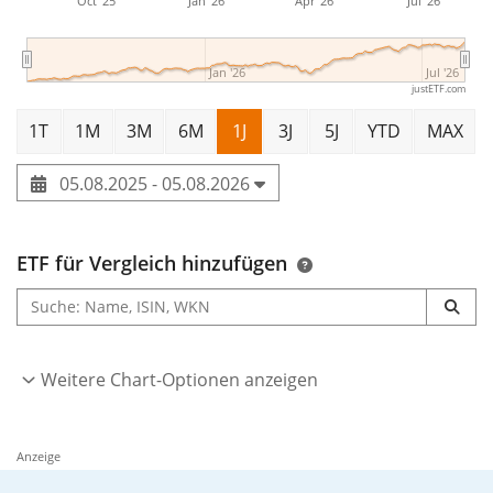
Oct '25
Jan '26
Apr '26
Jul '26
Jan '26
Jul '26
justETF.com
1T
1M
3M
6M
1J
3J
5J
YTD
MAX
05.08.2025 - 05.08.2026
ETF für Vergleich hinzufügen
Weitere Chart-Optionen anzeigen
Anzeige