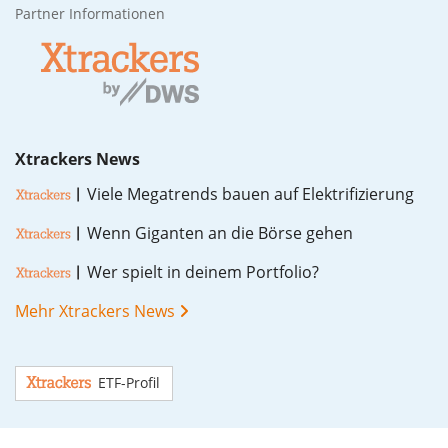
Partner Informationen
Xtrackers News
Vie­le Me­ga­trends bau­en auf Elek­tri­fi­zie­rung
Wenn Gi­gan­ten an die Bör­se ge­hen
Wer spielt in dei­nem Port­fo­lio?
Mehr Xtrackers News
ETF-Profil