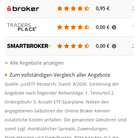
0,95 €
25
0,00 €
18
0,00 €
22
Alle Angebote anzeigen
Zum vollständigen Vergleich aller Angebote
Quelle: justETF Research; Stand: 8/2026. Sortierung der
Angebote nach folgender Reihenfolge: 1. Testurteil 2.
Ordergebühr 3. Anzahl ETF-Sparpläne. Neben den
angegebenen Gebühren der Online Broker können
zusätzliche Kosten anfallen. Die genannten Gebühren sind
somit zzgl. marktüblicher Spreads, Zuwendungen,
Produktkosten und Fremdkosten. Bitte beachte: Für die