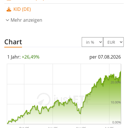
ein großer ETF mit
740 Mio. Euro Fondsvolumen
. Der
KID (DE)
ETF wurde
am 11. Dezember 2024 in Luxemburg
aufgelegt
Mehr anzeigen
.
Chart
1 Jahr:
+26,49%
per 07.08.2026
20.00%
10.00%
0.00%