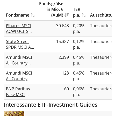
Fondsgröße
in Mio. €
TER
Fondsname
(AuM)
p.a.
Ausschüttun
iShares MSCI
30.643
0,20%
Thesauriere
ACWI UCITS
p.a.
ETF USD (Acc)
State Street
15.387
0,12%
Thesauriere
SPDR MSCI All
p.a.
Country World
Amundi MSCI
2.399
0,45%
Thesauriere
UCITS ETF USD
All Country
p.a.
Unhedged
World UCITS
(Acc)
Amundi MSCI
128
0,45%
Thesauriere
ETF EUR Acc
All Country
p.a.
World UCITS
BNP Paribas
60
0,06%
Thesauriere
ETF USD Acc
Easy MSCI
p.a.
ACWI UCITS
Interessante ETF-Investment-Guides
ETF (Acc)