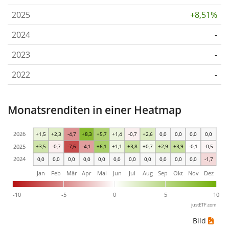
2025
+8,51%
2024
-
2023
-
2022
-
Monatsrenditen in einer Heatmap
2026
+1,5
+2,3
-4,7
+8,3
+5,7
+1,4
-0,7
+2,6
0,0
0,0
0,0
0,0
2025
+3,5
-0,7
-7,6
-4,1
+6,1
+1,1
+3,8
+0,7
+2,9
+3,9
-0,1
-0,5
2024
0,0
0,0
0,0
0,0
0,0
0,0
0,0
0,0
0,0
0,0
0,0
-1,7
Jan
Feb
Mär
Apr
Mai
Jun
Jul
Aug
Sep
Okt
Nov
Dez
-10
-5
0
5
10
justETF.com
Bild