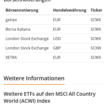
Die Wertentwicklungsangaben für ETFs beinhalten
Ausschüttungen (falls vorhanden).
Börsennotierung
Handelswährung
Ticker
gettex
EUR
SCWX
Borsa Italiana
EUR
SCWX
London Stock Exchange
USD
SCWX
London Stock Exchange
GBP
SCXW
XETRA
EUR
SCWX
Weitere Informationen
Weitere ETFs auf den MSCI All Country
World (ACWI) Index