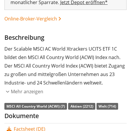
monatlicher Sparrate.
Jetzt Depot eröffnen*
Online-Broker-Vergleich
Beschreibung
Der Scalable MSCI AC World Xtrackers UCITS ETF 1C
bildet den MSCI All Country World (ACWI) Index nach.
Der MSCI All Country World Index (ACWI) bietet Zugang
00%
zu großen und mittelgroßen Unternehmen aus 23
Industrie- und 24 Schwellenländern weltweit.
Mehr anzeigen
Die
TER
(Gesamtkostenquote) des ETF liegt bei
0,15%
p.a.
. Die Dividendenerträge im ETF werden
thesauriert
MSCI All Country World (ACWI) (7)
Aktien (2212)
Welt (714)
(in den ETF reinvestiert).
Dokumente
Der Scalable MSCI AC World Xtrackers UCITS ETF 1C ist
Factsheet (DE)