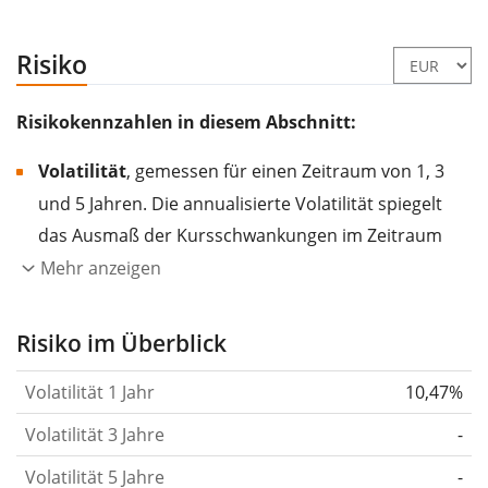
Risiko
Risikokennzahlen in diesem Abschnitt:
Volatilität
, gemessen für einen Zeitraum von 1, 3
und 5 Jahren. Die annualisierte Volatilität spiegelt
das Ausmaß der Kursschwankungen im Zeitraum
eines Jahres wider.
Je höher die Volatilität, desto
Mehr anzeigen
stärker hat sich der Kurs des Wertpapiers (der
Aktie, des ETF, usw.) in der Vergangenheit
Risiko im Überblick
verändert.
Wertpapiere mit höherer Volatilität
Volatilität 1 Jahr
10,47%
gelten im Allgemeinen als risikoreicher. Wir
berechnen die Volatilität auf Basis der Daten der
Volatilität 3 Jahre
-
letzten 1, 3 und 5 Jahre, damit du sehen kannst, ob
Volatilität 5 Jahre
-
die Kursschwankungen im Laufe der Zeit stärker