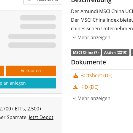
Der Amundi MSCI China UCIT
Der MSCI China Index biete
chinesischen Unternehmen (
Chips).
Mehr anzeigen
Die
TER
(Gesamtkostenquote
MSCI China (7)
Aktien (2210)
die Wertentwicklung des I
Dokumente
Tauschgeschäfte) nach. Die
Verkaufen
Factsheet (DE)
thesauriert
(in den ETF rein
plan anlegen
KID (DE)
Der Amundi MSCI China UCIT
Euro Fondsvolumen
Mehr anzeigen
. Der 
aufgelegt
.
2.700+ ETFs, 2.500+
her Sparrate.
Jetzt Depot