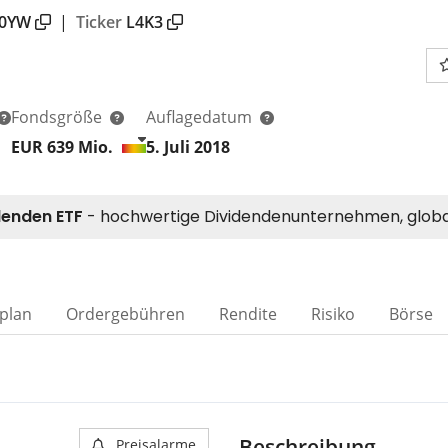
X0YW
|
Ticker
L4K3
Fondsgröße
Auflagedatum
EUR 639
Mio.
5. Juli 2018
plan
Ordergebühren
Rendite
Risiko
Börse
Beschreibung
Preisalarme