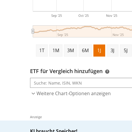
Sep '25
Oct '25
Nov '25
Sep '25
Nov '25
1T
1M
3M
6M
1J
3J
5J
ETF für Vergleich hinzufügen
Weitere Chart-Optionen anzeigen
Anzeige
KI braucht Speicher!