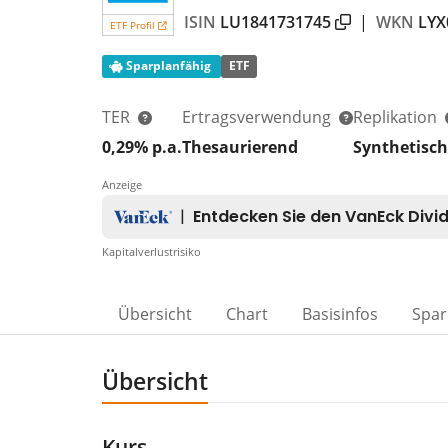
ISIN
LU1841731745
|
WKN
LY
ETF Profil
Sparplanfähig
ETF
TER
Ertragsverwendung
Replikation
0,29% p.a.
Thesaurierend
Synthetisch
Anzeige
Kapitalverlustrisiko
Übersicht
Chart
Basisinfos
Spar
Übersicht
Kurs