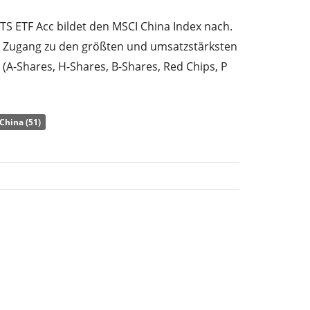
S ETF Acc bildet den MSCI China Index nach.
t Zugang zu den größten und umsatzstärksten
A-Shares, H-Shares, B-Shares, Red Chips, P
) des ETF liegt bei
0,29% p.a.
. Der ETF bildet
China (51)
ndex
synthetisch durch Swaps
(Finanz-
 Dividendenerträge im ETF werden
vestiert).
S ETF Acc ist ein großer ETF mit
639 Mio.
ETF wurde
am 5. Juli 2018 in Luxemburg