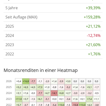
5 Jahre
+39,39%
Seit Auflage (MAX)
+159,28%
2025
+21,12%
2024
-12,74%
2023
+21,60%
2022
+1,76%
Monatsrenditen in einer Heatmap
2026
+0,4
+16,8
-7,7
-1,1
-2,0
+1,4
-3,9
+3,0
0,0
0,0
0,0
0,0
2025
+5,2
+6,5
+4,5
+7,3
+1,0
-0,8
-1,6
-5,2
+1,4
-1,6
+5,1
-1,7
2024
+3,1
+1,6
-0,0
-7,7
+4,7
-14,1
+6,8
+2,7
-3,0
-2,0
-3,2
-0,5
2023
+11,0
+3,7
-1,5
+6,1
-5,1
+0,0
+0,1
-3,4
+1,6
+0,1
+7,4
+1,1
2022
+5,7
-3,7
-0,1
-1,9
-1,8
-5,4
+10,0
-1,5
-10,8
+13,3
+4,3
-3,8