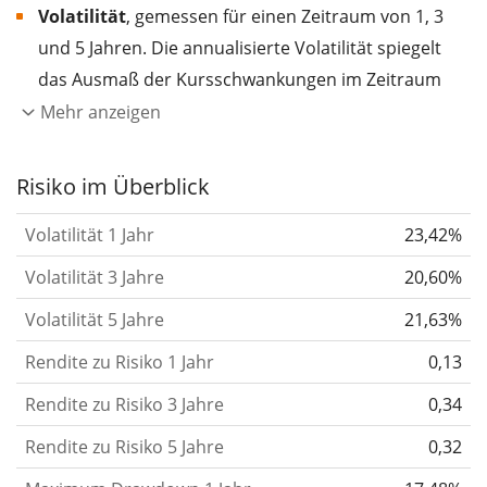
Volatilität
, gemessen für einen Zeitraum von 1, 3
und 5 Jahren. Die annualisierte Volatilität spiegelt
das Ausmaß der Kursschwankungen im Zeitraum
eines Jahres wider.
Je höher die Volatilität, desto
Mehr anzeigen
stärker hat sich der Kurs des Wertpapiers (der
Aktie, des ETF, usw.) in der Vergangenheit
Risiko im Überblick
verändert.
Wertpapiere mit höherer Volatilität
Volatilität 1 Jahr
23,42%
gelten im Allgemeinen als risikoreicher. Wir
berechnen die Volatilität auf Basis der Daten der
Volatilität 3 Jahre
20,60%
letzten 1, 3 und 5 Jahre, damit du sehen kannst, ob
Volatilität 5 Jahre
21,63%
die Kursschwankungen im Laufe der Zeit stärker
Rendite zu Risiko 1 Jahr
0,13
oder schwächer wurden. Weitere Informationen
findest du in unserem Artikel:
Volatilität als
Rendite zu Risiko 3 Jahre
0,34
Risikomaß
.
Rendite zu Risiko 5 Jahre
0,32
Rendite pro Risiko
für Zeiträume von 1, 3 und 5