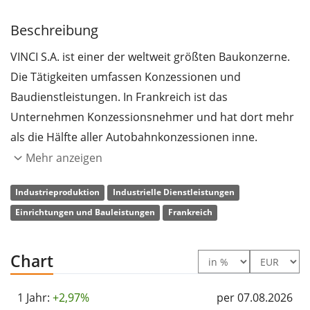
Beschreibung
VINCI S.A. ist einer der weltweit größten Baukonzerne.
Die Tätigkeiten umfassen Konzessionen und
Baudienstleistungen. In Frankreich ist das
Unternehmen Konzessionsnehmer und hat dort mehr
als die Hälfte aller Autobahnkonzessionen inne.
Andererseits entwickelt und betreibt VINCI ein eigenes
Mehr anzeigen
Portfolio an solchen in den Bereichen
Industrieproduktion
Industrielle Dienstleistungen
Verkehrsinfrastruktur und öffentliche Einrichtungen in
Einrichtungen und Bauleistungen
Frankreich
rund 20 Ländern, wozu Flughäfen, Straßen und
Schienenwege, Parkhäuser und Stadien gehören.
Darüber hinaus werden jegliche Art von
Chart
Baudienstleistungen im Hoch- und Tiefbau,
Verkehrswegebau und kommunaler
1 Jahr:
+2,97%
per 07.08.2026