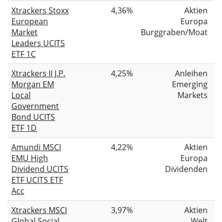
Xtrackers Stoxx
4,36%
Aktien
European
Europa
Market
Burggraben/Moat
Leaders UCITS
ETF 1C
Xtrackers II J.P.
4,25%
Anleihen
Morgan EM
Emerging
Local
Markets
Government
Bond UCITS
ETF 1D
Amundi MSCI
4,22%
Aktien
EMU High
Europa
Dividend UCITS
Dividenden
ETF UCITS ETF
Acc
Xtrackers MSCI
3,97%
Aktien
Global Social
Welt