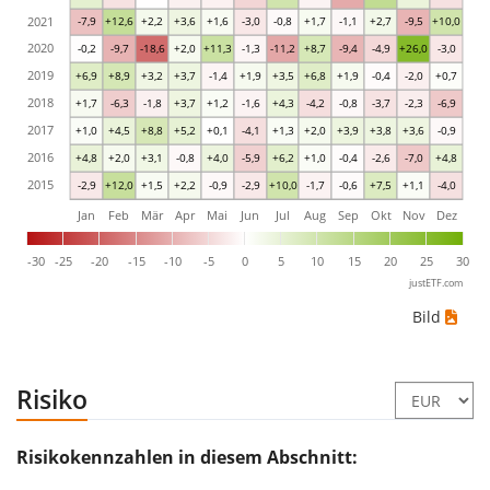
2021
-7,9
+12,6
+2,2
+3,6
+1,6
-3,0
-0,8
+1,7
-1,1
+2,7
-9,5
+10,0
2020
-0,2
-9,7
-18,6
+2,0
+11,3
-1,3
-11,2
+8,7
-9,4
-4,9
+26,0
-3,0
2019
+6,9
+8,9
+3,2
+3,7
-1,4
+1,9
+3,5
+6,8
+1,9
-0,4
-2,0
+0,7
2018
+1,7
-6,3
-1,8
+3,7
+1,2
-1,6
+4,3
-4,2
-0,8
-3,7
-2,3
-6,9
2017
+1,0
+4,5
+8,8
+5,2
+0,1
-4,1
+1,3
+2,0
+3,9
+3,8
+3,6
-0,9
2016
+4,8
+2,0
+3,1
-0,8
+4,0
-5,9
+6,2
+1,0
-0,4
-2,6
-7,0
+4,8
2015
-2,9
+12,0
+1,5
+2,2
-0,9
-2,9
+10,0
-1,7
-0,6
+7,5
+1,1
-4,0
Jan
Feb
Mär
Apr
Mai
Jun
Jul
Aug
Sep
Okt
Nov
Dez
-30
-25
-20
-15
-10
-5
0
5
10
15
20
25
30
justETF.com
Bild
Risiko
Risikokennzahlen in diesem Abschnitt: