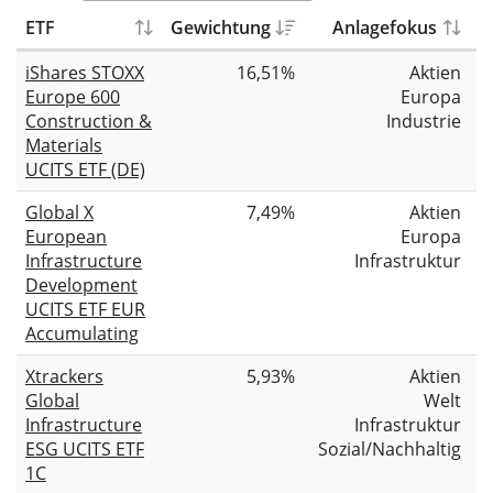
ETF
Gewichtung
Anlagefokus
F
iShares STOXX
16,51%
Aktien
Europe 600
Europa
Construction &
Industrie
Materials
UCITS ETF (DE)
Global X
7,49%
Aktien
European
Europa
Infrastructure
Infrastruktur
Development
UCITS ETF EUR
Accumulating
Xtrackers
5,93%
Aktien
Global
Welt
Infrastructure
Infrastruktur
ESG UCITS ETF
Sozial/Nachhaltig
1C