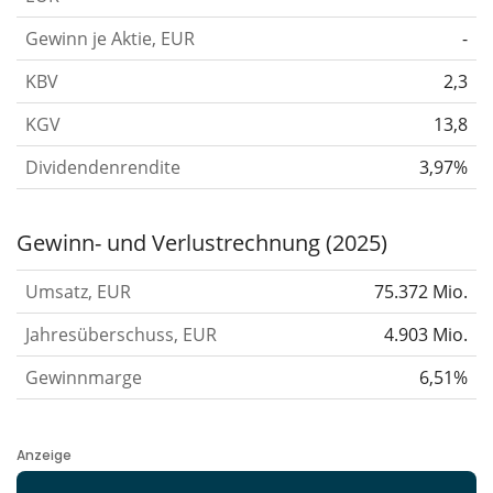
umfassen Großbauprojekte für Gebäude,
Transportinfrastrukturen und Energietransport in
Gewinn je Aktie, EUR
-
Europa, Afrika, dem Mittleren Osten, Asien und den
KBV
2,3
amerikanischen Kontinenten. Der Hauptsitz des
KGV
13,8
Unternehmens befindet sich in Rueil Malmaison,
Frankreich.
Dividendenrendite
3,97%
Quelle: Facunda financial data GmbH
Gewinn- und Verlustrechnung (2025)
Umsatz, EUR
75.372 Mio.
Jahresüberschuss, EUR
4.903 Mio.
Gewinnmarge
6,51%