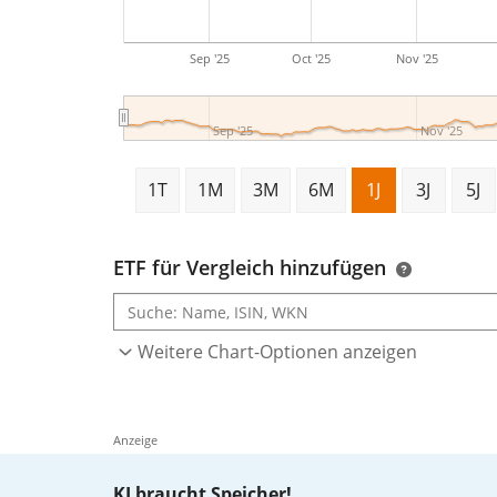
Sep '25
Oct '25
Nov '25
Sep '25
Nov '25
1T
1M
3M
6M
1J
3J
5J
ETF für Vergleich hinzufügen
Weitere Chart-Optionen anzeigen
Anzeige
KI braucht Speicher!