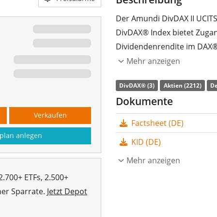
Der Amundi DivDAX II UCITS
DivDAX® Index bietet Zugan
Dividendenrendite im DAX®-
größten und meistgehandel
Mehr anzeigen
Prime Standard Segment an
DivDAX® (3)
Aktien (2212)
De
Die
TER
(Gesamtkostenquote
Dokumente
DivDAX II UCITS ETF Dist is
Verkaufen
Factsheet (DE)
nachbildet. Der ETF bildet 
plan anlegen
vollständige Replikation
(
KID (DE)
Dividendenerträge im ETF 
Mehr anzeigen
(Jährlich).
2.700+ ETFs, 2.500+
Der Amundi DivDAX II UCITS 
her Sparrate.
Jetzt Depot
Fondsvolumen
. Der ETF w
aufgelegt
.