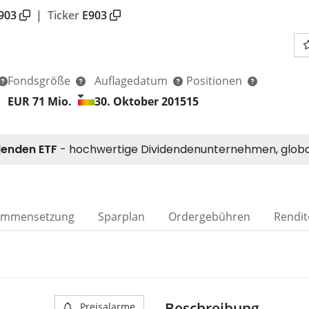
903
|
Ticker
E903
Fondsgröße
Auflagedatum
Positionen
EUR 71
Mio.
30. Oktober 2015
15
ammensetzung
Sparplan
Ordergebühren
Rendit
Beschreibung
Preisalarme