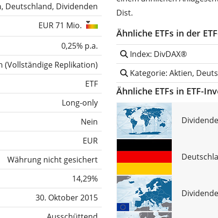
n, Deutschland, Dividenden
Dist.
EUR 71 Mio.
Ähnliche ETFs in der ET
0,25% p.a.
Index: DivDAX®
h
(
Vollständige Replikation
)
Kategorie: Aktien, Deut
ETF
Ähnliche ETFs in ETF-In
Long-only
Dividende
Nein
EUR
Deutschla
Währung nicht gesichert
14,29%
Dividende
30. Oktober 2015
Ausschüttend