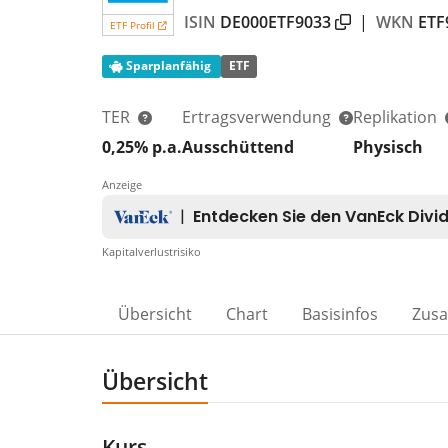
ISIN
DE000ETF9033
|
WKN
ETF
ETF Profil
Sparplanfähig
ETF
TER
Ertragsverwendung
Replikation
0,25% p.a.
Ausschüttend
Physisch
Anzeige
Kapitalverlustrisiko
Übersicht
Chart
Basisinfos
Zus
Übersicht
Kurs