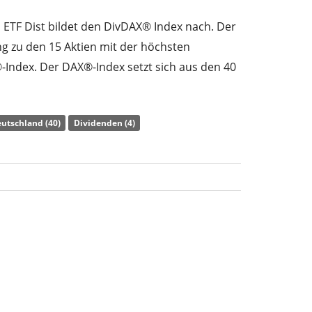
 ETF Dist bildet den DivDAX® Index nach. Der
g zu den 15 Aktien mit der höchsten
Index. Der DAX®-Index setzt sich aus den 40
ten deutschen Aktien zusammen, die im
 der Börse Frankfurt gehandelt werden.
utschland (40)
Dividenden (4)
) des ETF liegt bei
0,25% p.a.
. Der Amundi
t der günstigste ETF, der den DivDAX® Index
die Wertentwicklung des Index durch
Erwerb aller Indexbestandteile) nach. Die
werden an die Anleger
ausgeschüttet
ETF Dist ist ein kleiner ETF mit
71 Mio. Euro
urde
am 30. Oktober 2015 in Deutschland