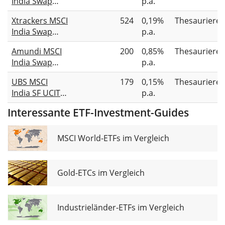
India Swap
p.a.
UCITS ETF EUR
Xtrackers MSCI
524
0,19%
Thesauriere
Acc
India Swap
p.a.
UCITS ETF 1C
Amundi MSCI
200
0,85%
Thesauriere
India Swap
p.a.
UCITS ETF USD
UBS MSCI
179
0,15%
Thesauriere
Acc
India SF UCITS
p.a.
ETF USD (Acc)
Interessante ETF-Investment-Guides
MSCI World-ETFs im Vergleich
Gold-ETCs im Vergleich
Industrieländer-ETFs im Vergleich