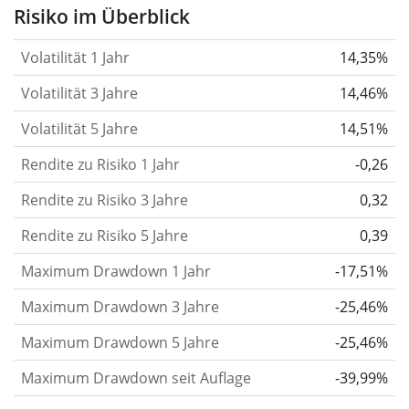
Aktie, des ETF, usw.) in der Vergangenheit
Risiko im Überblick
verändert.
Wertpapiere mit höherer Volatilität
Volatilität 1 Jahr
14,35%
gelten im Allgemeinen als risikoreicher. Wir
berechnen die Volatilität auf Basis der Daten der
Volatilität 3 Jahre
14,46%
letzten 1, 3 und 5 Jahre, damit du sehen kannst, ob
Volatilität 5 Jahre
14,51%
die Kursschwankungen im Laufe der Zeit stärker
Rendite zu Risiko 1 Jahr
oder schwächer wurden. Weitere Informationen
-0,26
findest du in unserem Artikel:
Volatilität als
Rendite zu Risiko 3 Jahre
0,32
Risikomaß
.
Rendite zu Risiko 5 Jahre
0,39
Rendite pro Risiko
für Zeiträume von 1, 3 und 5
Maximum Drawdown 1 Jahr
-17,51%
Jahren. Diese Kennzahl ist definiert als die
annualisierte (d. h. auf einen Einjahreszeitraum
Maximum Drawdown 3 Jahre
-25,46%
umgerechnete) historische Rendite geteilt durch die
Maximum Drawdown 5 Jahre
-25,46%
historische annualisierte Volatilität.
Rendite pro
Maximum Drawdown seit Auflage
-39,99%
Risiko setzt die historische Rendite eines
Wertpapiers ins Verhältnis zu seinem