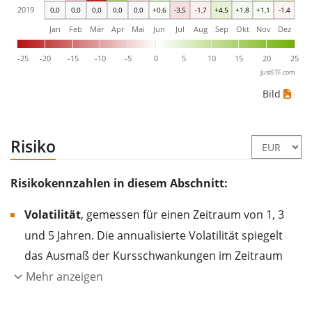
2019
0,0
0,0
0,0
0,0
0,0
+0,6
-3,5
-1,7
+4,5
+1,8
+1,1
-1,4
Jan
Feb
Mär
Apr
Mai
Jun
Jul
Aug
Sep
Okt
Nov
Dez
-25
-20
-15
-10
-5
0
5
10
15
20
25
justETF.com
Bild
Risiko
Risikokennzahlen in diesem Abschnitt:
Volatilität
, gemessen für einen Zeitraum von 1, 3
und 5 Jahren. Die annualisierte Volatilität spiegelt
das Ausmaß der Kursschwankungen im Zeitraum
eines Jahres wider.
Je höher die Volatilität, desto
Mehr anzeigen
stärker hat sich der Kurs des Wertpapiers (der