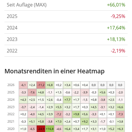
Seit Auflage (MAX)
+66,01%
2025
-9,25%
2024
+17,64%
2023
+18,13%
2022
-2,19%
Monatsrenditen in einer Heatmap
2026
-6,1
+2,4
-11,2
+6,8
+0,2
+3,4
+0,6
+0,4
0,0
0,0
0,0
0,0
2025
-3,3
-7,6
+4,8
-1,1
+1,5
-0,6
-2,2
-3,9
-0,3
+5,6
+0,3
-2,0
2024
+4,3
+2,5
+1,5
+2,6
-0,4
+7,7
+1,7
-1,5
+0,8
-3,8
+2,5
-1,1
2023
-3,7
-2,4
-1,4
+2,9
+5,5
+3,2
+1,7
+0,3
+4,5
-3,1
+3,2
+6,6
2022
+0,2
-4,0
+4,5
+3,9
-7,2
-3,2
+9,8
+5,6
-3,3
+0,1
+0,1
-7,3
2021
-0,3
+5,1
+5,8
-3,8
+7,0
+2,4
+0,7
+9,2
+3,3
-1,7
-0,1
+3,8
2020
+1,0
-6,5
-24,9
+16,8
-4,6
+6,4
+3,4
+1,7
+3,1
+1,0
+5,2
+6,3