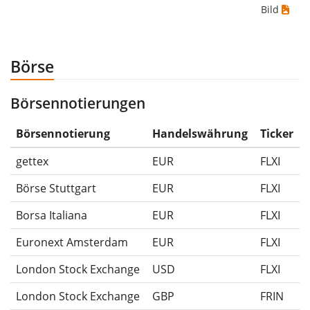
Bild
wenn du das Wertpapier für 10€ gekauft und
anschließend für 5€ verkauft hättest. Daher wäre in
diesem Fall der Maximum Drawdown (5€ - 10€)/10€ =
Börse
-50%.
Börsennotierungen
Die Wertentwicklungsangaben für ETFs beinhalten
Ausschüttungen (falls vorhanden).
Börsennotierung
Handelswährung
Ticker
gettex
EUR
FLXI
Börse Stuttgart
EUR
FLXI
Borsa Italiana
EUR
FLXI
Euronext Amsterdam
EUR
FLXI
London Stock Exchange
USD
FLXI
London Stock Exchange
GBP
FRIN