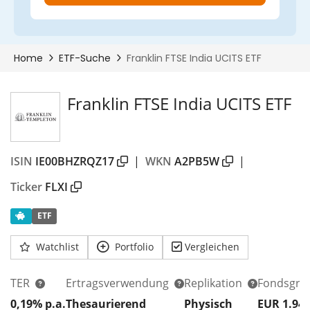
Franklin FTSE India UCITS ETF
ISIN
IE00BHZRQZ17
|
WKN
A2PB5W
|
Ticker
FLXI
ETF
Watchlist
Portfolio
Vergleichen
TER
Ertragsverwendung
Replikation
Fondsgrö
0,19% p.a.
Thesaurierend
Physisch
EUR 1.94