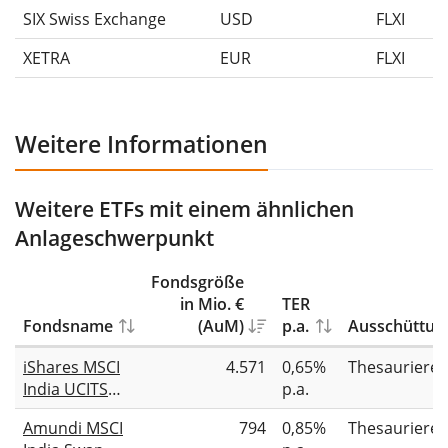
SIX Swiss Exchange
USD
FLXI
XETRA
EUR
FLXI
Weitere Informationen
Weitere ETFs mit einem ähnlichen
Anlageschwerpunkt
Fondsgröße
in Mio. €
TER
Fondsname
(AuM)
p.a.
Ausschüttun
iShares MSCI
4.571
0,65%
Thesauriere
India UCITS
p.a.
ETF USD (Acc)
Amundi MSCI
794
0,85%
Thesauriere