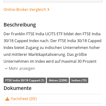
Online-Broker-Vergleich
Beschreibung
Der Franklin FTSE India UCITS ETF bildet den FTSE India
30/18 Capped Index nach. Der FTSE India 30/18 Capped
Index bietet Zugang zu indischen Unternehmen hoher
und mittlerer Marktkapitalisierung. Das größte
Unternehmen im Index wird auf maximal 30 Prozent
der Index-Kapitalisierung begrenzt, alle anderen Index-
Mehr anzeigen
Komponenten auf maximal 18 Prozent.
FTSE India 30/18 Capped (1)
Aktien (2208)
Indien (15)
Die
TER
(Gesamtkostenquote) des ETF liegt bei
0,19%
Dokumente
p.a.
. Der Franklin FTSE India UCITS ETF ist der einzige
Factsheet (DE)
ETF, der den FTSE India 30/18 Capped Index nachbildet.