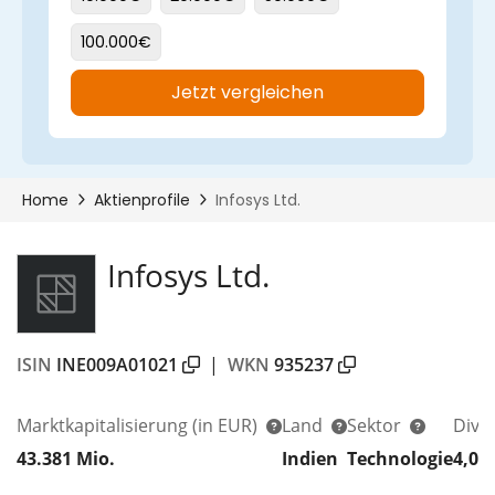
Infosys Ltd.
ISIN
INE009A01021
|
WKN
935237
Marktkapitalisierung
(in EUR)
Land
Sektor
Divi
43.381 Mio.
Indien
Technologie
4,09