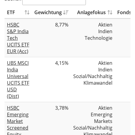
ETF
Gewichtung
Anlagefokus
Fondsg
HSBC
8,77%
Aktien
S&P India
Indien
Tech
Technologie
UCITS ETF
EUR (Acc)
UBS MSCI
4,15%
Aktien
India
Indien
Universal
Sozial/Nachhaltig
UCITS ETF
Klimawandel
USD
(Dist)
HSBC
3,78%
Aktien
Emerging
Emerging
Market
Markets
Screened
Sozial/Nachhaltig
Equity
Klimawandel