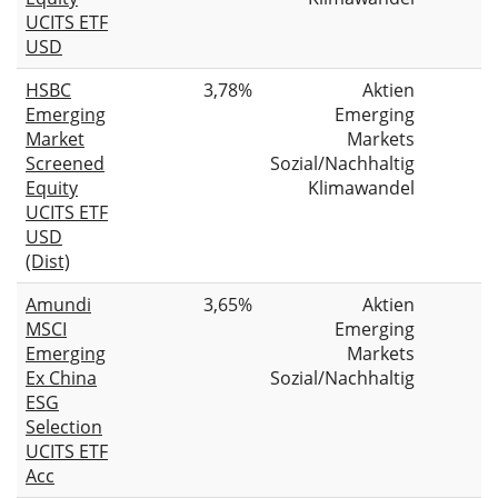
UCITS ETF
USD
HSBC
3,78%
Aktien
Emerging
Emerging
Market
Markets
Screened
Sozial/Nachhaltig
Equity
Klimawandel
UCITS ETF
USD
(Dist)
Amundi
3,65%
Aktien
MSCI
Emerging
Emerging
Markets
Ex China
Sozial/Nachhaltig
ESG
Selection
UCITS ETF
Acc