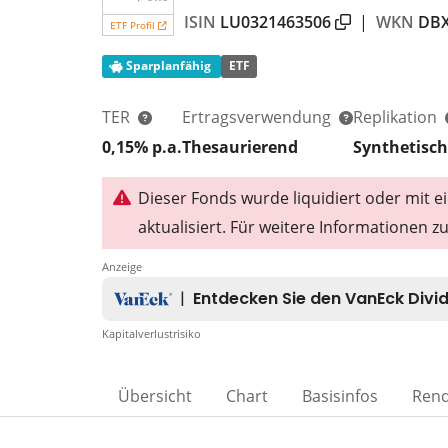
ISIN
LU0321463506
|
WKN
DB
ETF Profil
Sparplanfähig
ETF
TER
Ertragsverwendung
Replikation
0,15% p.a.
Thesaurierend
Synthetisch
Dieser Fonds wurde liquidiert oder mit
aktualisiert. Für weitere Informationen 
Anzeige
Kapitalverlustrisiko
Übersicht
Chart
Basisinfos
Rend