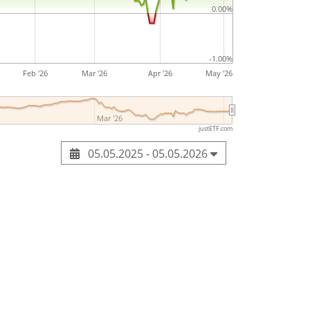
0.00%
-1.00%
Feb '26
Mar '26
Apr '26
May '26
Mar '26
justETF.com
05.05.2025 - 05.05.2026