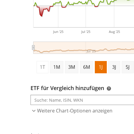
Jun '25
Jul '25
Aug '25
Jul '25
1T
1M
3M
6M
1J
3J
5J
ETF für Vergleich hinzufügen
Weitere Chart-Optionen anzeigen