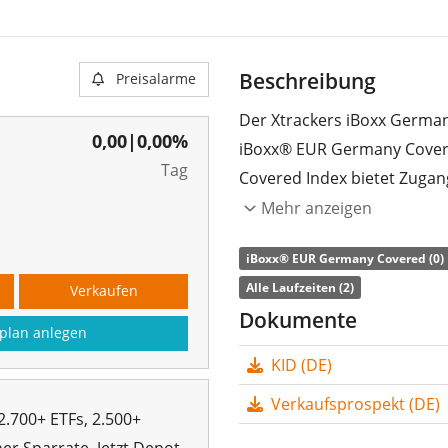
Beschreibung
Preisalarme
Der Xtrackers iBoxx German
0,00
|
0,00%
iBoxx® EUR Germany Cover
Tag
Covered Index bietet Zuga
(„Covered Bonds“) mit allen 
Mehr anzeigen
Die
TER
(Gesamtkostenquote
iBoxx® EUR Germany Covered (0)
die Wertentwicklung des I
Alle Laufzeiten (2)
Verkaufen
Tauschgeschäfte) nach. Die
Dokumente
plan anlegen
thesauriert
(in den ETF rein
KID (DE)
Der Xtrackers iBoxx German
Verkaufsprospekt (DE)
kleiner ETF mit
20 Mio. Eu
2.700+ ETFs, 2.500+
Oktober 2007 in Luxembur