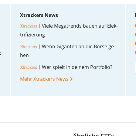
Xtrackers News
Vie­le Me­ga­trends bau­en auf Elek­
tri­fi­zie­rung
Wenn Gi­gan­ten an die Bör­se ge­
t
hen
Wer spielt in dei­nem Port­fo­lio?
Mehr Xtrackers News