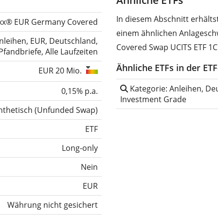
Ähnliche ETFs
In diesem Abschnitt erhält
xx® EUR Germany Covered
einem ähnlichen Anlagesch
nleihen, EUR, Deutschland,
Covered Swap UCITS ETF 1C
Pfandbriefe, Alle Laufzeiten
Ähnliche ETFs in der ET
EUR 20 Mio.
Kategorie: Anleihen, Deu
0,15% p.a.
Investment Grade
nthetisch
(
Unfunded Swap
)
ETF
Long-only
Nein
EUR
Währung nicht gesichert