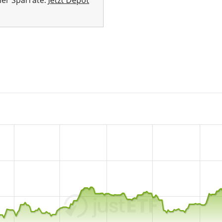
her Sparrate.
Jetzt Depot