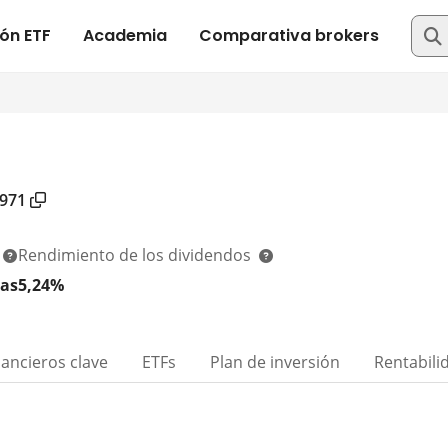
971
Rendimiento de los dividendos
as
5,24%
nancieros clave
ETFs
Plan de inversión
Rentabili