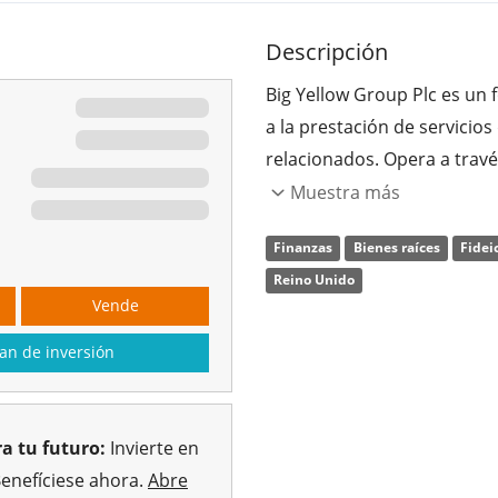
Descripción
Big Yellow Group Plc es un 
a la prestación de servicio
relacionados. Opera a trav
Services. La empresa fue f
Muestra más
Gibson y Philip Adrian Burk
Finanzas
Bienes raíces
Fidei
Bagshot, Reino Unido.
Reino Unido
Vende
an de inversión
a tu futuro:
Invierte en
Benefíciese ahora.
Abre