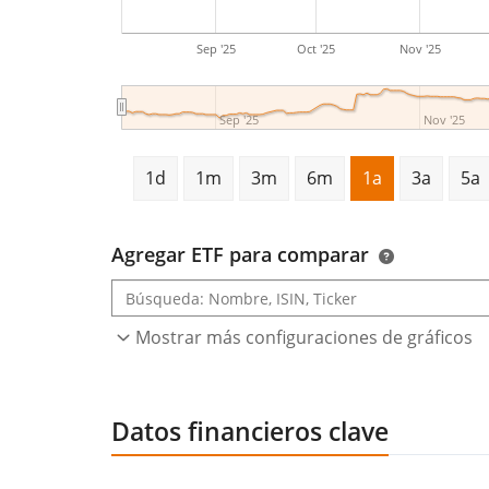
Sep '25
Oct '25
Nov '25
Sep '25
Nov '25
1d
1m
3m
6m
1a
3a
5a
Agregar ETF para comparar
Mostrar más configuraciones de gráficos
Datos financieros clave