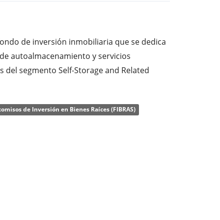
fondo de inversión inmobiliaria que se dedica
s de autoalmacenamiento y servicios
és del segmento Self-Storage and Related
undada por Nicholas John Vetch, James Ernest
s en septiembre de 1998 y tiene su sede en
comisos de Inversión en Bienes Raíces (FIBRAS)