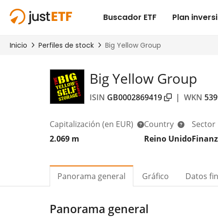
Big Yellow Group
ISIN
GB0002869419
|
WKN
539
Capitalización
(en EUR)
Country
Sector
2.069 m
Reino Unido
Finanz
Panorama general
Gráfico
Datos fi
Panorama general