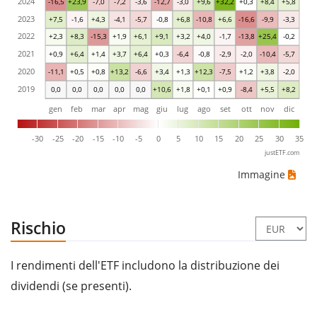
2024
-16,5
+23,9
-7,0
-7,2
-3,6
-12,7
-3,0
+9,6
+32,2
+0,3
+8,4
+5,8
2023
+7,5
-1,6
+4,3
-4,1
-5,7
-0,8
+6,8
-10,8
+6,6
-16,6
-9,9
-3,3
2022
+2,3
+8,3
-15,3
+1,9
+6,1
+9,1
+3,2
+4,0
-1,7
-13,8
+25,4
-0,2
2021
+0,9
+6,4
+1,4
+3,7
+6,4
+0,3
-6,4
-0,8
-2,9
-2,0
-10,4
-5,7
2020
-11,1
+0,5
+0,8
+13,2
-6,6
+3,4
+1,3
+12,3
-7,5
+1,2
+3,8
-2,0
2019
0,0
0,0
0,0
0,0
0,0
+10,6
+1,8
+0,1
+0,9
-8,4
+5,5
+8,2
gen
feb
mar
apr
mag
giu
lug
ago
set
ott
nov
dic
-30
-25
-20
-15
-10
-5
0
5
10
15
20
25
30
35
justETF.com
Immagine
Rischio
I rendimenti dell'ETF includono la distribuzione dei
dividendi (se presenti).