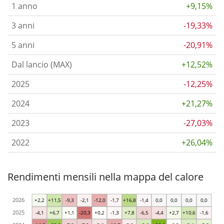
1 anno
+9,15%
3 anni
-19,33%
5 anni
-20,91%
Dal lancio (MAX)
+12,52%
2025
-12,25%
2024
+21,27%
2023
-27,03%
2022
+26,04%
Rendimenti mensili nella mappa del calore
2026
+2,2
+11,5
-9,3
-2,1
-12,0
-1,7
+16,8
-1,4
0,0
0,0
0,0
0,0
2025
-4,1
+6,7
+1,1
-20,3
+0,2
-1,3
+7,8
-6,5
-4,4
+2,7
+10,6
-1,6