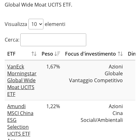
Global Wide Moat UCITS ETF.
Visualizza
elementi
Cerca:
ETF
Peso
Focus d'investimento
Dim. 
VanEck
1,67%
Azioni
Morningstar
Globale
Global Wide
Vantaggio Competitivo
Moat UCITS
ETF
Amundi
1,22%
Azioni
MSCI China
Cina
ESG
Sociali/Ambientali
Selection
UCITS ETF