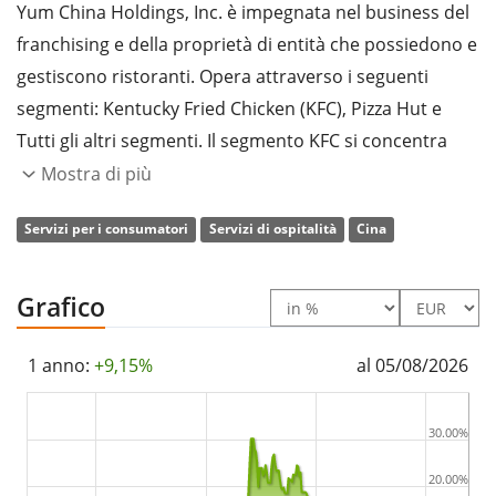
Yum China Holdings, Inc. è impegnata nel business del
franchising e della proprietà di entità che possiedono e
gestiscono ristoranti. Opera attraverso i seguenti
segmenti: Kentucky Fried Chicken (KFC), Pizza Hut e
Tutti gli altri segmenti. Il segmento KFC si concentra
sulla gestione di una catena di ristoranti. Il segmento
Mostra di più
Pizza Hut offre pasti casual e servizi a domicilio. Il
Servizi per i consumatori
Servizi di ospitalità
Cina
segmento Tutti gli altri comprende Taco Bell, Lavazza,
Little Sheep, Huang Ji Huang, COFFii e JOY, East Dawning
e altre attività di e-commerce. L'azienda è stata fondata
Grafico
nel 1987 e ha sede a Shanghai, in Cina.
1 anno:
+9,15%
al 05/08/2026
30.00%
20.00%