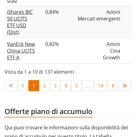
USD
iShares BIC
0,84%
Azioni
50 UCITS
Mercati emergenti
ETF USD
(Dist)
VanEck New
0,82%
Azioni
China UCITS
Cina
ETF A
Growth
Vista da 1 a 10 di 137 elementi
1
2
3
4
5
…
14
Offerte piano di accumulo
Qui puoi trovare le informazioni sulla disponibilità del
piano di accumulo per questo titolo. La tabella