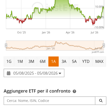
10.00%
0.00%
-10.00%
Oct '25
Jan '26
Apr '26
Jul '26
Jan '26
Jul '26
justETF.com
1G
1M
3M
6M
1A
3A
5A
YTD
MAX
05/08/2025 - 05/08/2026
Aggiungere ETF per il confronto