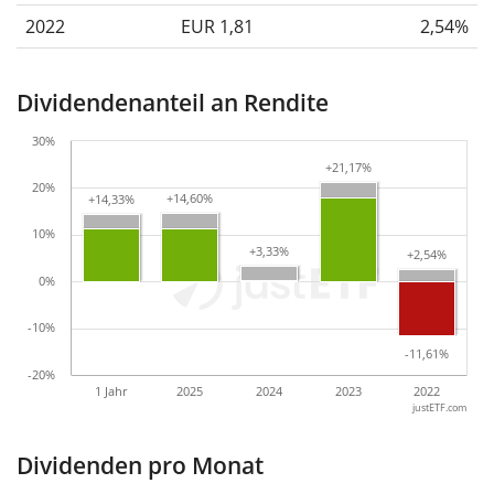
2022
EUR 1,81
2,54%
Dividendenanteil an Rendite
30%
+21,17%
+21,17%
20%
+14,60%
+14,60%
+14,33%
+14,33%
10%
+3,33%
+3,33%
+2,54%
+2,54%
0%
-10%
-11,61%
-11,61%
-20%
1 Jahr
2025
2024
2023
2022
justETF.com
Dividenden pro Monat