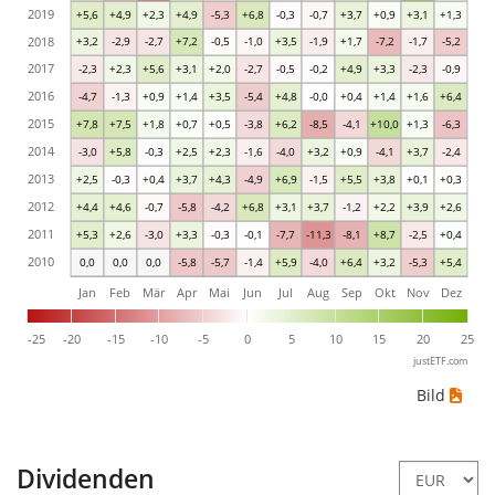
2019
+5,6
+4,9
+2,3
+4,9
-5,3
+6,8
-0,3
-0,7
+3,7
+0,9
+3,1
+1,3
2018
+3,2
-2,9
-2,7
+7,2
-0,5
-1,0
+3,5
-1,9
+1,7
-7,2
-1,7
-5,2
2017
-2,3
+2,3
+5,6
+3,1
+2,0
-2,7
-0,5
-0,2
+4,9
+3,3
-2,3
-0,9
2016
-4,7
-1,3
+0,9
+1,4
+3,5
-5,4
+4,8
-0,0
+0,4
+1,4
+1,6
+6,4
2015
+7,8
+7,5
+1,8
+0,7
+0,5
-3,8
+6,2
-8,5
-4,1
+10,0
+1,3
-6,3
2014
-3,0
+5,8
-0,3
+2,5
+2,3
-1,6
-4,0
+3,2
+0,9
-4,1
+3,7
-2,4
2013
+2,5
-0,3
+0,4
+3,7
+4,3
-4,9
+6,9
-1,5
+5,5
+3,8
+0,1
+0,3
2012
+4,4
+4,6
-0,7
-5,8
-4,2
+6,8
+3,1
+3,7
-1,2
+2,2
+3,9
+2,6
2011
+5,3
+2,6
-3,0
+3,3
-0,3
-0,1
-7,7
-11,3
-8,1
+8,7
-2,5
+0,4
2010
0,0
0,0
0,0
-5,8
-5,7
-1,4
+5,9
-4,0
+6,4
+3,2
-5,3
+5,4
Jan
Feb
Mär
Apr
Mai
Jun
Jul
Aug
Sep
Okt
Nov
Dez
-25
-20
-15
-10
-5
0
5
10
15
20
25
justETF.com
Bild
Dividenden