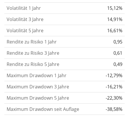
Volatilität 1 Jahr
15,12%
gelten im Allgemeinen als risikoreicher. Wir
berechnen die Volatilität auf Basis der Daten der
Volatilität 3 Jahre
14,91%
letzten 1, 3 und 5 Jahre, damit du sehen kannst, ob
Volatilität 5 Jahre
16,61%
die Kursschwankungen im Laufe der Zeit stärker
Rendite zu Risiko 1 Jahr
oder schwächer wurden. Weitere Informationen
0,95
findest du in unserem Artikel:
Volatilität als
Rendite zu Risiko 3 Jahre
0,61
Risikomaß
.
Rendite zu Risiko 5 Jahre
0,49
Rendite pro Risiko
für Zeiträume von 1, 3 und 5
Maximum Drawdown 1 Jahr
-12,79%
Jahren. Diese Kennzahl ist definiert als die
annualisierte (d. h. auf einen Einjahreszeitraum
Maximum Drawdown 3 Jahre
-16,21%
umgerechnete) historische Rendite geteilt durch die
Maximum Drawdown 5 Jahre
-22,30%
historische annualisierte Volatilität.
Rendite pro
Maximum Drawdown seit Auflage
-38,58%
Risiko setzt die historische Rendite eines
Wertpapiers ins Verhältnis zu seinem
historischen Risiko
und gibt dir einen Hinweis auf