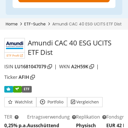
Amundi CAC 40 ESG UCITS
ETF Dist
ETF Profil
ISIN
LU1681047079
|
WKN
A2H59K
|
Ticker
AFIH
ETF
Watchlist
Portfolio
Vergleichen
TER
Ertragsverwendung
Replikation
Fondsgrö
0,25% p.a.
Ausschüttend
Physisch
EUR 42
M