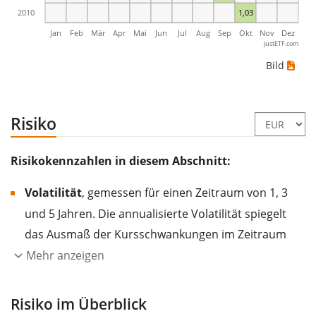
2010
1,03
Jan
Feb
Mär
Apr
Mai
Jun
Jul
Aug
Sep
Okt
Nov
Dez
justETF.com
Bild
Risiko
Risikokennzahlen in diesem Abschnitt:
Volatilität
, gemessen für einen Zeitraum von 1, 3
und 5 Jahren. Die annualisierte Volatilität spiegelt
das Ausmaß der Kursschwankungen im Zeitraum
eines Jahres wider.
Je höher die Volatilität, desto
Mehr anzeigen
stärker hat sich der Kurs des Wertpapiers (der
Aktie, des ETF, usw.) in der Vergangenheit
Risiko im Überblick
verändert.
Wertpapiere mit höherer Volatilität