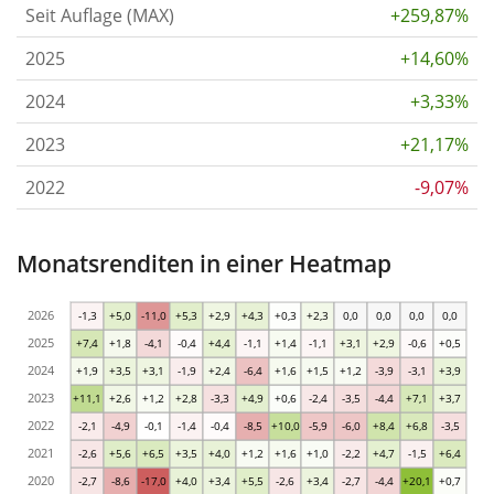
Seit Auflage (MAX)
+259,87%
2025
+14,60%
2024
+3,33%
2023
+21,17%
2022
-9,07%
Monatsrenditen in einer Heatmap
2026
-1,3
+5,0
-11,0
+5,3
+2,9
+4,3
+0,3
+2,3
0,0
0,0
0,0
0,0
2025
+7,4
+1,8
-4,1
-0,4
+4,4
-1,1
+1,4
-1,1
+3,1
+2,9
-0,6
+0,5
2024
+1,9
+3,5
+3,1
-1,9
+2,4
-6,4
+1,6
+1,5
+1,2
-3,9
-3,1
+3,9
2023
+11,1
+2,6
+1,2
+2,8
-3,3
+4,9
+0,6
-2,4
-3,5
-4,4
+7,1
+3,7
2022
-2,1
-4,9
-0,1
-1,4
-0,4
-8,5
+10,0
-5,9
-6,0
+8,4
+6,8
-3,5
2021
-2,6
+5,6
+6,5
+3,5
+4,0
+1,2
+1,6
+1,0
-2,2
+4,7
-1,5
+6,4
2020
-2,7
-8,6
-17,0
+4,0
+3,4
+5,5
-2,6
+3,4
-2,7
-4,4
+20,1
+0,7