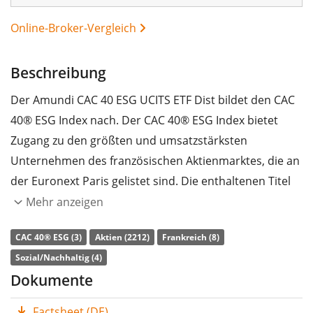
Online-Broker-Vergleich
Beschreibung
Der Amundi CAC 40 ESG UCITS ETF Dist bildet den CAC
40® ESG Index nach. Der CAC 40® ESG Index bietet
Zugang zu den größten und umsatzstärksten
Unternehmen des französischen Aktienmarktes, die an
der Euronext Paris gelistet sind. Die enthaltenen Titel
werden nach ESG-Kriterien (Umwelt, Soziales und
Mehr anzeigen
Unternehmensführung) gefiltert.
CAC 40® ESG (3)
Aktien (2212)
Frankreich (8)
Die
TER
(Gesamtkostenquote) des ETF liegt bei
0,25%
Sozial/Nachhaltig (4)
p.a.
. Der Amundi CAC 40 ESG UCITS ETF Dist ist der
Dokumente
günstigste ETF, der den CAC 40® ESG Index nachbildet.
Factsheet (DE)