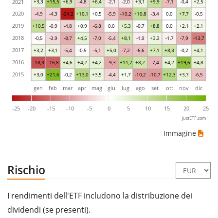
2021
+3,3
+15,5
+6,9
-4,8
+6,4
-2,1
-2,0
+3,1
+9,9
-7,1
-0,4
+2,5
2020
-4,9
-4,3
-24,2
+10,1
+0,5
-5,9
-10,2
+10,8
-3,4
0,0
+7,7
-0,5
2019
+10,5
-0,9
-4,8
+0,9
-6,8
0,0
+5,3
-0,7
+8,8
0,0
+2,1
+2,1
2018
-0,5
-3,9
-8,7
+4,5
-7,0
-5,4
+8,1
-1,9
+3,3
-1,7
-7,9
-13,7
2017
+3,2
+3,1
-5,4
-0,5
-5,1
+5,0
-7,2
-6,6
+7,1
+8,3
-0,2
+4,1
2016
-18,3
-16,8
+4,6
+4,2
+4,2
-9,3
+11,7
+8,2
-7,4
+4,2
+19,6
+4,8
2015
+3,0
+21,6
-0,2
+13,0
+3,5
-4,4
+1,7
-10,2
-10,7
+12,3
+3,7
-6,5
gen
feb
mar
apr
mag
giu
lug
ago
set
ott
nov
dic
-25
-20
-15
-10
-5
0
5
10
15
20
25
justETF.com
Immagine
Rischio
I rendimenti dell'ETF includono la distribuzione dei
dividendi (se presenti).