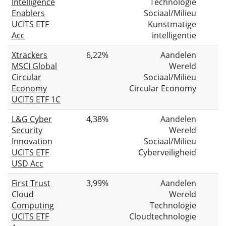
Intelligence
Technologie
Enablers
Sociaal/Milieu
UCITS ETF
Kunstmatige
Acc
intelligentie
Xtrackers
6,22%
Aandelen
MSCI Global
Wereld
Circular
Sociaal/Milieu
Economy
Circular Economy
UCITS ETF 1C
L&G Cyber
4,38%
Aandelen
Security
Wereld
Innovation
Sociaal/Milieu
UCITS ETF
Cyberveiligheid
USD Acc
First Trust
3,99%
Aandelen
Cloud
Wereld
Computing
Technologie
UCITS ETF
Cloudtechnologie