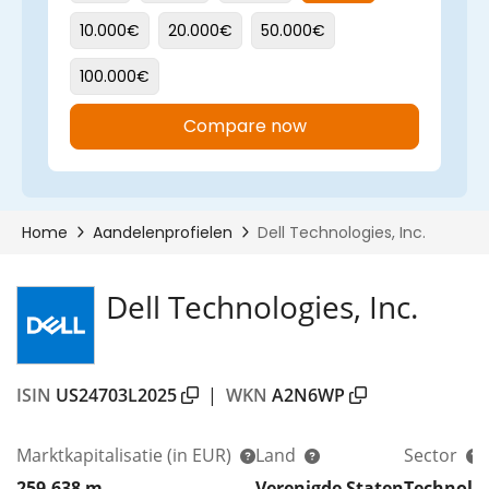
Dell Technologies, Inc.
ISIN
US24703L2025
|
WKN
A2N6WP
Marktkapitalisatie
(in EUR)
Land
Sector
259.638 m
Verenigde Staten
Technolo