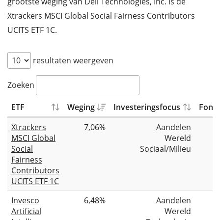
grootste weging van Dell Technologies, Inc. is de
Xtrackers MSCI Global Social Fairness Contributors
UCITS ETF 1C.
resultaten weergeven
Zoeken
ETF
Weging
Investeringsfocus
Fonds
Xtrackers
7,06%
Aandelen
MSCI Global
Wereld
Social
Sociaal/Milieu
Fairness
Contributors
UCITS ETF 1C
Invesco
6,48%
Aandelen
Artificial
Wereld