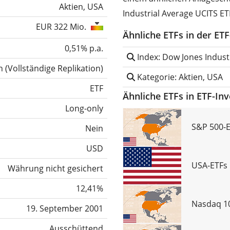
Aktien, USA
Industrial Average UCITS ET
EUR 322 Mio.
Ähnliche ETFs in der ET
0,51% p.a.
Index: Dow Jones Indust
h
(
Vollständige Replikation
)
Kategorie: Aktien, USA
ETF
Ähnliche ETFs in ETF-In
Long-only
S&P 500-E
Nein
USD
USA-ETFs 
Währung nicht gesichert
12,41%
Nasdaq 10
19. September 2001
Ausschüttend