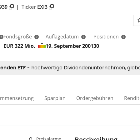
939
|
Ticker
EXI3
Fondsgröße
Auflagedatum
Positionen
EUR 322
Mio.
19. September 2001
30
ammensetzung
Sparplan
Ordergebühren
Rendit
Beschreibung
Preisalarme