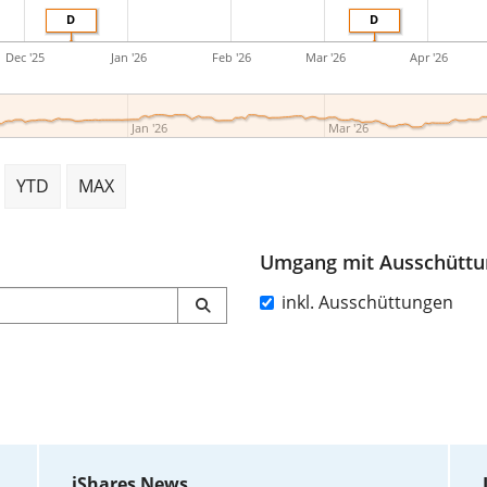
D
D
Dec '25
Jan '26
Feb '26
Mar '26
Apr '26
Jan '26
Mar '26
YTD
MAX
Umgang mit Ausschütt
inkl. Ausschüttungen
iShares News