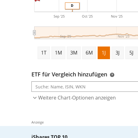
D
Sep '25
Oct '25
Nov '25
Sep '25
Nov '25
1T
1M
3M
6M
1J
3J
5J
ETF für Vergleich hinzufügen
Weitere Chart-Optionen anzeigen
Anzeige
iShares TOP 10