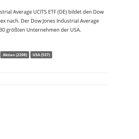
strial Average UCITS ETF (DE) bildet den Dow
dex nach. Der Dow Jones Industrial Average
n 30 größten Unternehmen der USA.
) des ETF liegt bei
0,51% p.a.
. Der ETF bildet
ndex durch
vollständige Replikation
(Erwerb
Aktien (2208)
USA (537)
ch. Die Dividendenerträge im ETF werden an
(Mindestens jährlich).
trial Average UCITS ETF (DE) hat ein
o. Euro
. Der ETF wurde
am 19. September
legt
.