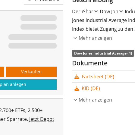
Der iShares Dow Jones Indu
Jones Industrial Average In
Index bietet Zugang zu de
Mehr anzeigen
Die
TER
(Gesamtkostenquote
die Wertentwicklung des I
Dow Jones Industrial Average (4)
aller Indexbestandteile) na
Dokumente
die Anleger
ausgeschüttet
Verkaufen
Factsheet (DE)
Der iShares Dow Jones Indus
plan anlegen
KID (DE)
Fondsvolumen von 322 Mi
2001 in Deutschland aufge
Mehr anzeigen
2.700+ ETFs, 2.500+
her Sparrate.
Jetzt Depot