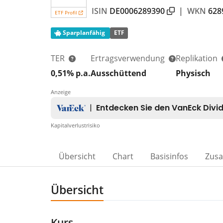
ISIN
DE0006289390
|
WKN
628
ETF Profil
Sparplanfähig
ETF
TER
Ertragsverwendung
Replikation
0,51% p.a.
Ausschüttend
Physisch
Anzeige
Kapitalverlustrisiko
Übersicht
Chart
Basisinfos
Zus
Übersicht
Kurs