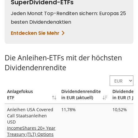
Die Anleihen-ETFs mit der höchsten
Dividendenrendite
Anlagefokus
Dividendenrendite
Dividendenr
ETF
in EUR (aktuell)
in EUR (1 Jah
Anleihen USA Covered
11,78%
10,52%
Call Staatsanleihen
USD
IncomeShares 20+ Year
Treasury (TLT) Options