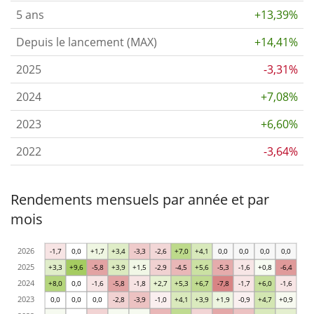
5 ans
+13,39%
Depuis le lancement (MAX)
+14,41%
2025
-3,31%
2024
+7,08%
2023
+6,60%
2022
-3,64%
Rendements mensuels par année et par
mois
2026
-1,7
0,0
+1,7
+3,4
-3,3
-2,6
+7,0
+4,1
0,0
0,0
0,0
0,0
2025
+3,3
+9,6
-5,8
+3,9
+1,5
-2,9
-4,5
+5,6
-5,3
-1,6
+0,8
-6,4
2024
+8,0
0,0
-1,6
-5,8
-1,8
+2,7
+5,3
+6,7
-7,8
-1,7
+6,0
-1,6
2023
0,0
0,0
0,0
-2,8
-3,9
-1,0
+4,1
+3,9
+1,9
-0,9
+4,7
+0,9