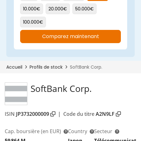
SoftBank Corp.
ISIN
JP3732000009
|
Code du titre
A2N9LF
Cap. boursière
(en EUR)
Country
Secteur
59 864 M
Japon
Télécommunicati