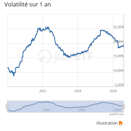
Volatilité sur 1 an
25,00%
20,00%
15,00%
10,00%
5,00%
2022
2024
2026
2022
2024
2026
justETF.com
Illustration