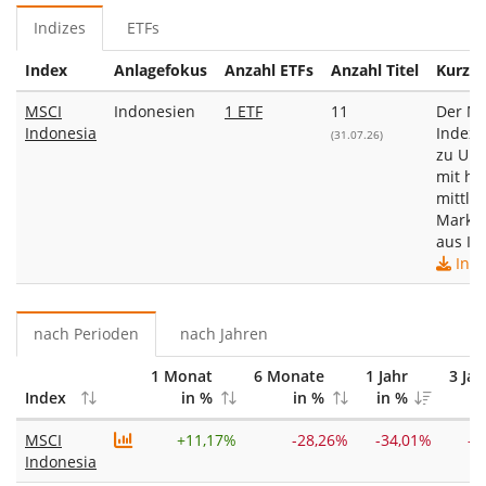
Indizes
ETFs
Index
Anlagefokus
Anzahl ETFs
Anzahl Titel
Kurzb
MSCI
Indonesien
1 ETF
11
Der MS
Indonesia
Index 
(31.07.26)
zu Un
mit ho
mittler
Marktk
aus In
Inde
nach Perioden
nach Jahren
1 Monat
6 Monate
1 Jahr
3 Jah
Index
in %
in %
in %
in
MSCI
+
11,17%
-28,26%
-34,01%
-5
Indonesia