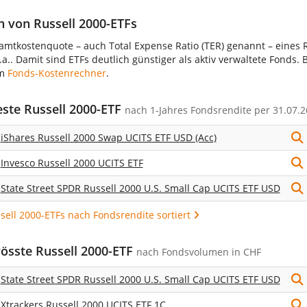
n von Russell 2000-ETFs
amtkostenquote – auch Total Expense Ratio (TER) genannt – eines R
.a.. Damit sind ETFs deutlich günstiger als aktiv verwaltete Fonds
em
Fonds-Kostenrechner
.
este Russell 2000-ETF
nach
1-Jahres Fondsrendite
per 31.07.2
iShares Russell 2000 Swap UCITS ETF USD (Acc)
Invesco Russell 2000 UCITS ETF
State Street SPDR Russell 2000 U.S. Small Cap UCITS ETF USD
ssell 2000-ETFs nach Fondsrendite sortiert
rösste Russell 2000-ETF
nach Fondsvolumen in CHF
State Street SPDR Russell 2000 U.S. Small Cap UCITS ETF USD
Xtrackers Russell 2000 UCITS ETF 1C