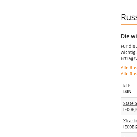
Russ
Die wi
Für die
wichtig
Ertrags
Alle Rus
Alle Ru
ETF
ISIN
IE00B
IE00B