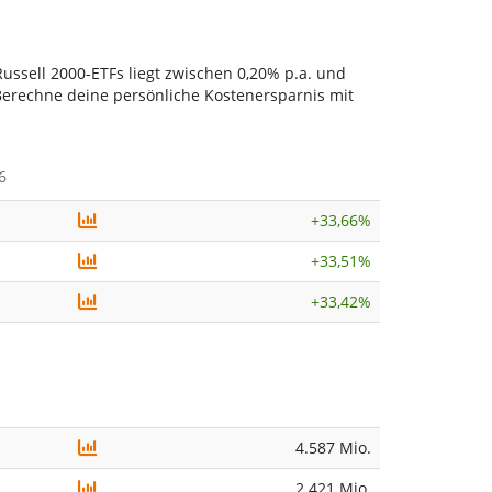
ussell 2000-ETFs liegt zwischen 0,20% p.a. und
. Berechne deine persönliche Kostenersparnis mit
6
+
33,66%
+
33,51%
+
33,42%
4.587 Mio.
2.421 Mio.