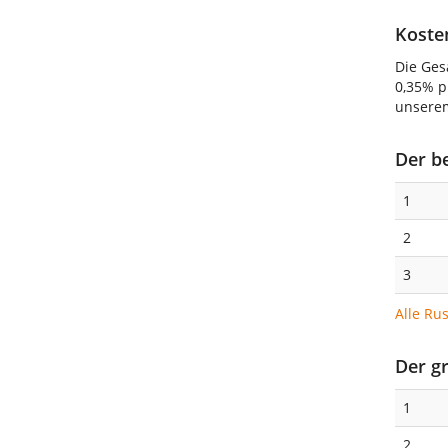
Koste
Die Ges
0,35% p
unser
Der b
1
2
3
Alle Ru
Der g
1
2