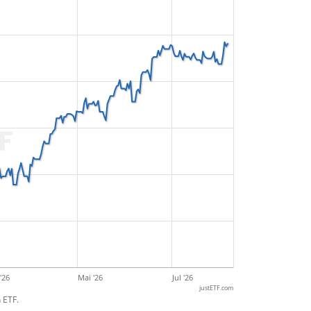
'26
Mai '26
Jul '26
justETF.com
 ETF.