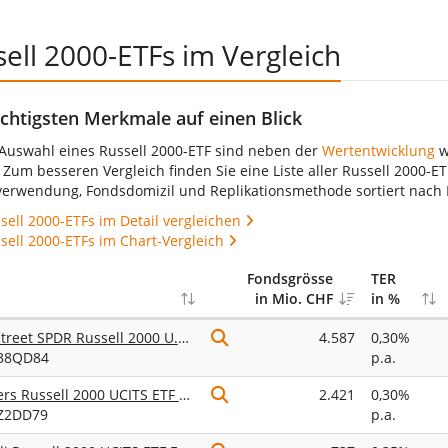
ell 2000-ETFs im Vergleich
chtigsten Merkmale auf einen Blick
 Auswahl eines Russell 2000-ETF sind neben der
Wertentwicklung
w
. Zum besseren Vergleich finden Sie eine Liste aller Russell 2000-E
verwendung, Fondsdomizil und Replikationsmethode sortiert nach 
sell 2000-ETFs im Detail vergleichen
ssell 2000-ETFs im Chart-Vergleich
Fondsgrösse
TER
in Mio. CHF
in %
State Street SPDR Russell 2000 U.S. Small Cap UCITS ETF USD
4.587
0,30%
J38QD84
p.a.
Xtrackers Russell 2000 UCITS ETF 1C
2.421
0,30%
JZ2DD79
p.a.