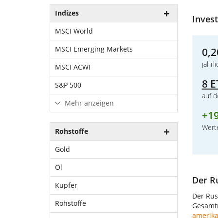
Indizes
Invest
MSCI World
MSCI Emerging Markets
0,2
jährl
MSCI ACWI
8 E
S&P 500
auf 
Mehr anzeigen
+
1
Werte
Rohstoffe
Gold
Öl
Der R
Kupfer
Der Rus
Rohstoffe
Gesamtm
amerik