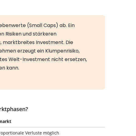
arktphasen?
markt
oportionale Verluste möglich