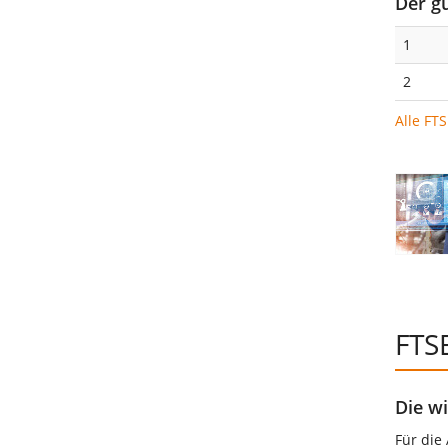
Der g
1
2
Alle FT
FTS
Die wi
Für die