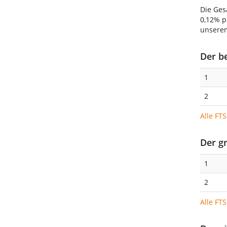
Die Ges
0,12% p
unser
Der b
1
2
Alle FT
Der g
1
2
Alle FT