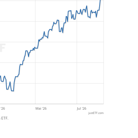
'26
Mai '26
Jul '26
justETF.com
 ETF.