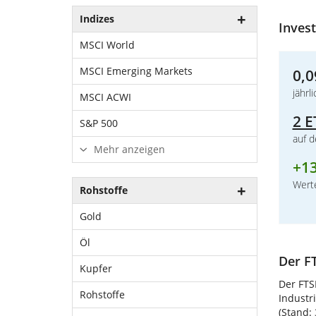
Indizes
Invest
MSCI World
MSCI Emerging Markets
0,0
jährl
MSCI ACWI
2 E
S&P 500
auf 
Mehr anzeigen
+
1
Werte
Rohstoffe
Gold
Öl
Der F
Kupfer
Der FTS
Rohstoffe
Industr
(Stand: