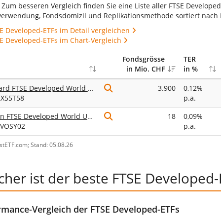
. Zum besseren Vergleich finden Sie eine Liste aller FTSE Develope
verwendung, Fondsdomizil und Replikationsmethode sortiert nach 
SE Developed-ETFs im Detail vergleichen
SE Developed-ETFs im Chart-Vergleich
Fondsgrösse
TER
in Mio. CHF
in %
Vanguard FTSE Developed World UCITS ETF Distributing
3.900
0,12%
KX55T58
p.a.
Franklin FTSE Developed World UCITS ETF USD Capitalisation
18
0,09%
CVOSY02
p.a.
ustETF.com; Stand: 05.08.26
cher ist der beste FTSE Developed-
rmance-Vergleich der FTSE Developed-ETFs