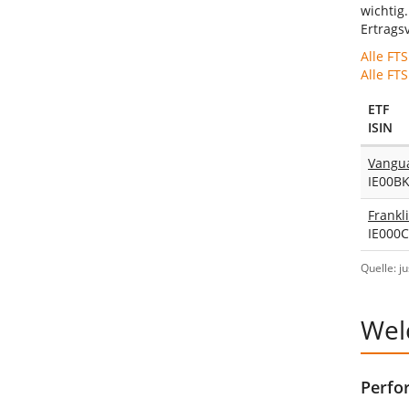
wichtig
Ertrags
Alle FT
Alle FT
ETF
ISIN
IE00B
IE000
Quelle: j
Wel
Perfo