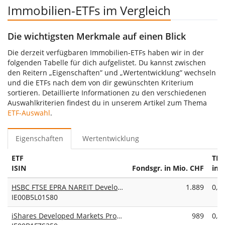
Immobilien-ETFs im Vergleich
Die wichtigsten Merkmale auf einen Blick
Die derzeit verfügbaren Immobilien-ETFs haben wir in der
folgenden Tabelle für dich aufgelistet. Du kannst zwischen
den Reitern „Eigenschaften” und „Wertentwicklung” wechseln
und die ETFs nach dem von dir gewünschten Kriterium
sortieren. Detaillierte Informationen zu den verschiedenen
Auswahlkriterien findest du in unserem Artikel zum Thema
ETF-Auswahl
.
Eigenschaften
Wertentwicklung
ETF
TER
ISIN
Fondsgr. in Mio. CHF
in 
HSBC FTSE EPRA NAREIT Developed UCITS ETF USD
1.889
0,2
IE00B5L01S80
iShares Developed Markets Property Yield UCITS ETF
989
0,5