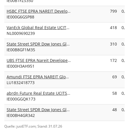
IE00B1FZS350
HSBC FTSE EPRA NAREIT Developed UCITS ETF USD (Acc)
799
0,2
IE000G6GSP88
VanEck Global Real Estate UCITS ETF
418
0,2
NL0009690239
State Street SPDR Dow Jones Global Real Estate UCITS ETF USD Unhedged (Dist)
310
0,4
IE00B8GF1M35
UBS FTSE EPRA Nareit Developed Green UCITS ETF USD dis
172
0,2
IE000H3AH951
Amundi FTSE EPRA NAREIT Global II UCITS ETF Dist
69
0,4
LU1832418773
abrdn Future Real Estate UCITS ETF USD Accumulating ETF
58
0,4
IE000GGQK173
State Street SPDR Dow Jones Global Real Estate UCITS ETF USD Unhedged (Acc)
48
0,4
IE00BH4GR342
Quelle: justETF.com; Stand: 31.07.26