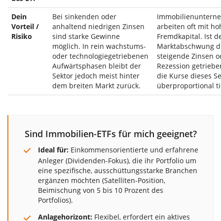
Dein
Bei sinkenden oder
Immobilienuntern
Vorteil /
anhaltend niedrigen Zinsen
arbeiten oft mit h
Risiko
sind starke Gewinne
Fremdkapital. Ist d
möglich. In rein wachstums-
Marktabschwung d
oder technologiegetriebenen
steigende Zinsen o
Aufwärtsphasen bleibt der
Rezession getrieben
Sektor jedoch meist hinter
die Kurse dieses Se
dem breiten Markt zurück.
überproportional ti
Sind Immobilien-ETFs für mich geeignet?
Ideal für:
Einkommensorientierte und erfahrene
Anleger (Dividenden-Fokus), die ihr Portfolio um
eine spezifische, ausschüttungsstarke Branchen
ergänzen möchten (Satelliten-Position,
Beimischung von 5 bis 10 Prozent des
Portfolios).
Anlagehorizont:
Flexibel, erfordert ein aktives