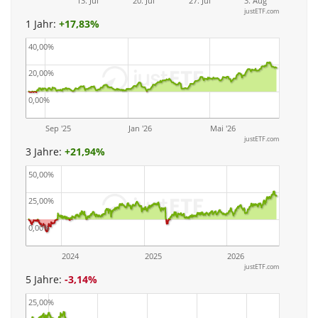
13. Jul
20. Jul
27. Jul
3. Aug
justETF.com
1 Jahr:
+
17,83%
40,00%
20,00%
0,00%
Sep '25
Jan '26
Mai '26
justETF.com
3 Jahre:
+
21,94%
50,00%
25,00%
0,00%
2024
2025
2026
justETF.com
5 Jahre:
-3,14%
25,00%