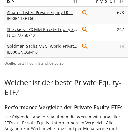
ISIN
in Mio. CHF
iShares Listed Private Equity UCITS ETF USD (Dist)
673
0
IE00B1TXHL60
p
Xtrackers LPX MM Private Equity Swap UCITS ETF 1C
267
0
LU0322250712
p
Goldman Sachs MSCI World Private Equity Return Tracker UCITS ETF USD (Acc)
14
0
IE000GNOSM10
p
Quelle: justETF.com; Stand: 09.08.26
Welcher ist der beste Private Equity-
ETF?
Performance-Vergleich der Private Equity-ETFs
Die folgende Tabelle zeigt Ihnen die Wertentwicklung aller
ETFs auf Private Equity Unternehmen im Vergleich. Alle
Angaben zur Wertentwicklung sind per Monatsende und