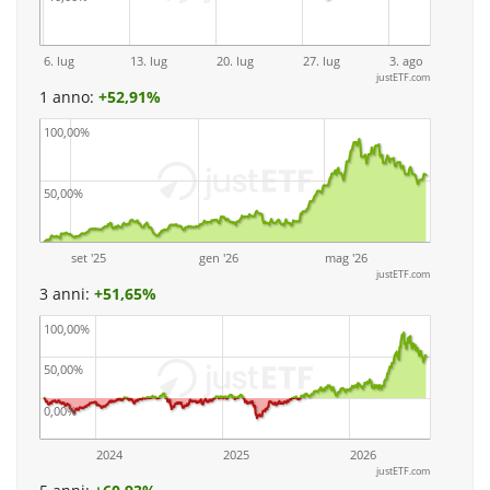
6. lug
13. lug
20. lug
27. lug
3. ago
justETF.com
1 anno:
+
52,91%
100,00%
50,00%
set '25
gen '26
mag '26
justETF.com
3 anni:
+
51,65%
100,00%
50,00%
0,00%
2024
2025
2026
justETF.com