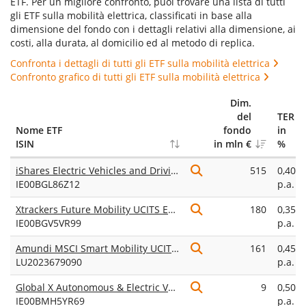
ETF. Per un migliore confronto, puoi trovare una lista di tutti
gli ETF sulla mobilità elettrica, classificati in base alla
dimensione del fondo con i dettagli relativi alla dimensione, ai
costi, alla durata, al domicilio ed al metodo di replica.
Confronta i dettagli di tutti gli ETF sulla mobilità elettrica
Confronto grafico di tutti gli ETF sulla mobilità elettrica
Dim.
del
TER
Nome ETF
fondo
in
ISIN
in mln €
%
iShares Electric Vehicles and Driving Technology UCITS ETF USD (Acc)
515
0,40%
IE00BGL86Z12
p.a.
Xtrackers Future Mobility UCITS ETF 1C
180
0,35%
IE00BGV5VR99
p.a.
Amundi MSCI Smart Mobility UCITS ETF Acc
161
0,45%
LU2023679090
p.a.
Global X Autonomous & Electric Vehicles UCITS ETF USD Accumulating
9
0,50%
IE00BMH5YR69
p.a.