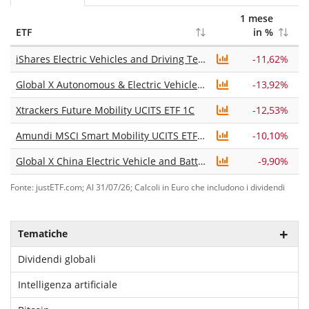
1 mese
6
ETF
in %
iShares Electric Vehicles and Driving Technology UCITS ETF USD (Acc)
-11,62%
Global X Autonomous & Electric Vehicles UCITS ETF USD Accumulating
-13,92%
Xtrackers Future Mobility UCITS ETF 1C
-12,53%
Amundi MSCI Smart Mobility UCITS ETF Acc
-10,10%
Global X China Electric Vehicle and Battery UCITS ETF USD Accumulating
-9,90%
Fonte: justETF.com; Al 31/07/26; Calcoli in Euro che includono i dividendi
Tematiche
Dividendi globali
Intelligenza artificiale