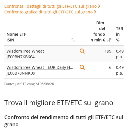
Confronta i dettagli di tutti gli ETF/ETC sul grano
Confronto grafico di tutti gli ETF/ETC sul grano
Dim.
del
TER
Nome ETF
fondo
in
ISIN
in mln €
%
WisdomTree Wheat
199
0,49%
JE00BN7KB664
p.a.
WisdomTree Wheat - EUR Daily Hedged
6
0,49%
JE00B78NNK09
p.a.
Fonte: justETF.com; Al 05/08/26
Trova il migliore ETF/ETC sul grano
Confronto del rendimento di tutti gli ETF/ETC sul
grano