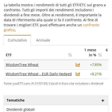
La tabella mostra i rendimenti di tutti gli ETF/ETC sul grano a
confronto. Tutti gli importi dei rendimenti includono i
dividendi a fine mese. Oltre ai rendimenti, è importante la
data di riferimento alla quale si fa il confronto. Al fine di
trovare i migliori ETF, puoi effettuare anche un
confronto
grafico
.
Cumulativo
Annuale
1 mese
6 m
ETF
in %
i
WisdomTree Wheat
+
7,85%
+
WisdomTree Wheat - EUR Daily Hedged
+
8,21%
+
Fonte: justETF.com; Al 31/07/26; Calcoli in Euro che includono i dividendi
Tematiche
Dividendi globali