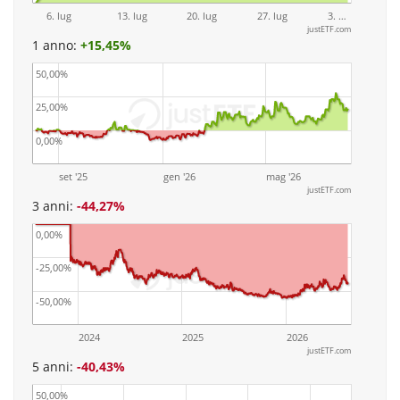
6. lug
13. lug
20. lug
27. lug
3. …
justETF.com
1 anno:
+
15,45%
50,00%
25,00%
0,00%
set '25
gen '26
mag '26
justETF.com
3 anni:
-44,27%
0,00%
-25,00%
-50,00%
2024
2025
2026
justETF.com
5 anni:
-40,43%
50,00%