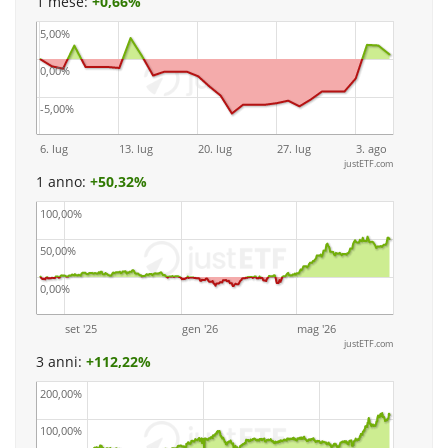
1 mese:
+
0,66%
5,00%
0,00%
-5,00%
6. lug
13. lug
20. lug
27. lug
3. ago
justETF.com
1 anno:
+
50,32%
100,00%
50,00%
0,00%
set '25
gen '26
mag '26
justETF.com
3 anni:
+
112,22%
200,00%
100,00%