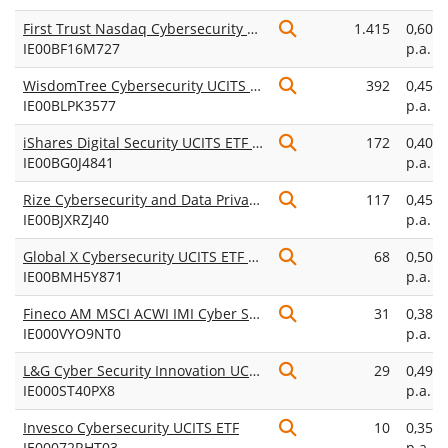
First Trust Nasdaq Cybersecurity UCITS ETF Acc
1.415
0,60%
IE00BF16M727
p.a.
WisdomTree Cybersecurity UCITS ETF USD Acc
392
0,45%
IE00BLPK3577
p.a.
iShares Digital Security UCITS ETF USD (Dist)
172
0,40%
IE00BG0J4841
p.a.
Rize Cybersecurity and Data Privacy UCITS ETF
117
0,45%
IE00BJXRZJ40
p.a.
Global X Cybersecurity UCITS ETF USD Accumulating
68
0,50%
IE00BMH5Y871
p.a.
Fineco AM MSCI ACWI IMI Cyber Security UCITS ETF EUR Acc
31
0,38%
IE000VYO9NT0
p.a.
L&G Cyber Security Innovation UCITS ETF USD Acc
29
0,49%
IE000ST40PX8
p.a.
Invesco Cybersecurity UCITS ETF
10
0,35%
IE00072RHT03
p.a.