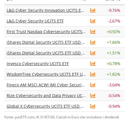
L&G Cyber Security Innovation UCITS ETF USD Acc
-9,76%
L&G Cyber Security UCITS ETF
-2,67%
First Trust Nasdaq Cybersecurity UCITS ETF Acc
+
0,92%
iShares Digital Security UCITS ETF USD (Acc)
+
1,66%
iShares Digital Security UCITS ETF USD (Dist)
+
1,51%
Invesco Cybersecurity UCITS ETF
+
0,78%
WisdomTree Cybersecurity UCITS ETF USD Acc
+
1,82%
Fineco AM MSCI ACWI IMI Cyber Security UCITS ETF EUR Acc
-3,04%
Rize Cybersecurity and Data Privacy UCITS ETF
-0,54%
Global X Cybersecurity UCITS ETF USD Accumulating
-0,94%
Fonte: justETF.com; Al 31/07/26; Calcoli in Euro che includono i dividendi