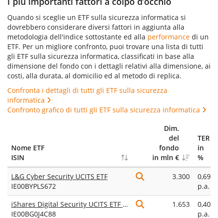
I più importanti fattori a colpo d’occhio
Quando si sceglie un ETF sulla sicurezza informatica si
dovrebbero considerare diversi fattori in aggiunta alla
metodologia dell'indice sottostante ed alla
performance
di un
ETF. Per un migliore confronto, puoi trovare una lista di tutti
gli ETF sulla sicurezza informatica, classificati in base alla
dimensione del fondo con i dettagli relativi alla dimensione, ai
costi, alla durata, al domicilio ed al metodo di replica.
Confronta i dettagli di tutti gli ETF sulla sicurezza
informatica
Confronto grafico di tutti gli ETF sulla sicurezza informatica
Dim.
del
TER
Nome ETF
fondo
in
ISIN
in mln €
%
L&G Cyber Security UCITS ETF
3.300
0,69%
IE00BYPLS672
p.a.
iShares Digital Security UCITS ETF USD (Acc)
1.653
0,40%
IE00BG0J4C88
p.a.