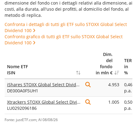
dimensione del fondo con i dettagli relativi alla dimensione, ai
costi, alla durata, all'uso dei profitti, al domicilio del fondo, al
metodo di replica.
Confronta i dettagli di tutti gli ETF sullo STOXX Global Select
Dividend 100
Confronto grafico di tutti gli ETF sullo STOXX Global Select
Dividend 100
Dim.
del
TER
Nome ETF
fondo
in
ISIN
in mln €
%
iShares STOXX Global Select Dividend 100 UCITS ETF (DE)
4.953
0,46%
DE000A0F5UH1
p.a.
Xtrackers STOXX Global Select Dividend 100 Swap UCITS ETF 1D
1.005
0,50%
LU0292096186
p.a.
Fonte: justETF.com; Al 08/08/26