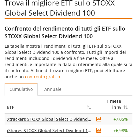
Trova il migliore ETF sullo STOXX
Global Select Dividend 100
Confronto del rendimento di tutti gli ETF sullo
STOXX Global Select Dividend 100
La tabella mostra i rendimenti di tutti gli ETF sullo STOXX
Global Select Dividend 100 a confronto. Tutti gli importi dei
rendimenti includono i dividendi a fine mese. Oltre ai
rendimenti, è importante la data di riferimento alla quale si fa
il confronto. Al fine di trovare i migliori ETF, puoi effettuare
anche un
confronto grafico
.
Cumulativo
Annuale
1 mese
6
ETF
in %
Xtrackers STOXX Global Select Dividend 100 Swap UCITS ETF 1D
+
7,05%
iShares STOXX Global Select Dividend 100 UCITS ETF (DE)
+
6,98%