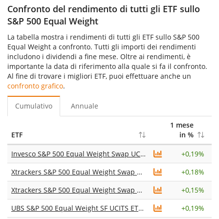
Confronto del rendimento di tutti gli ETF sullo
S&P 500 Equal Weight
La tabella mostra i rendimenti di tutti gli ETF sullo S&P 500
Equal Weight a confronto. Tutti gli importi dei rendimenti
includono i dividendi a fine mese. Oltre ai rendimenti, è
importante la data di riferimento alla quale si fa il confronto.
Al fine di trovare i migliori ETF, puoi effettuare anche un
confronto grafico
.
Cumulativo
Annuale
1 mese
6
ETF
in %
Invesco S&P 500 Equal Weight Swap UCITS ETF Acc
+
0,19%
Xtrackers S&P 500 Equal Weight Swap UCITS ETF 1C
+
0,18%
Xtrackers S&P 500 Equal Weight Swap UCITS ETF 1D
+
0,15%
UBS S&P 500 Equal Weight SF UCITS ETF USD acc
+
0,19%