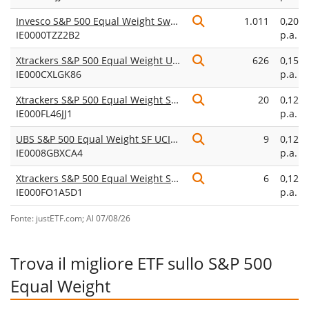
Invesco S&P 500 Equal Weight Swap UCITS ETF Acc
1.011
0,20%
IE0000TZZ2B2
p.a.
Xtrackers S&P 500 Equal Weight UCITS ETF 2D
626
0,15%
IE000CXLGK86
p.a.
Xtrackers S&P 500 Equal Weight Swap UCITS ETF 1D
20
0,12%
IE000FL46JJ1
p.a.
UBS S&P 500 Equal Weight SF UCITS ETF USD acc
9
0,12%
IE0008GBXCA4
p.a.
Xtrackers S&P 500 Equal Weight Swap UCITS ETF 1C
6
0,12%
IE000FO1A5D1
p.a.
Fonte: justETF.com; Al 07/08/26
Trova il migliore ETF sullo S&P 500
Equal Weight