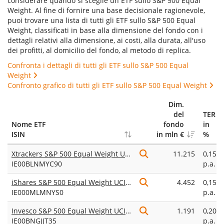
considerare quando si sceglie un ETF sullo S&P 500 Equal
Weight. Al fine di fornire una base decisionale ragionevole,
puoi trovare una lista di tutti gli ETF sullo S&P 500 Equal
Weight, classificati in base alla dimensione del fondo con i
dettagli relativi alla dimensione, ai costi, alla durata, all'uso
dei profitti, al domicilio del fondo, al metodo di replica.
Confronta i dettagli di tutti gli ETF sullo S&P 500 Equal
Weight
Confronto grafico di tutti gli ETF sullo S&P 500 Equal Weight
Dim.
del
TER
Nome ETF
fondo
in
ISIN
in mln €
%
Xtrackers S&P 500 Equal Weight UCITS ETF 1C
11.215
0,15%
IE00BLNMYC90
p.a.
iShares S&P 500 Equal Weight UCITS ETF USD (Acc)
4.452
0,15%
IE000MLMNYS0
p.a.
Invesco S&P 500 Equal Weight UCITS ETF
1.191
0,20%
IE00BNGJJT35
p.a.