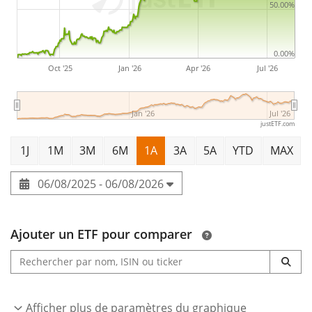
50.00%
0.00%
Oct '25
Jan '26
Apr '26
Jul '26
Jan '26
Jul '26
justETF.com
1J
1M
3M
6M
1A
3A
5A
YTD
MAX
06/08/2025 - 06/08/2026
Ajouter un ETF pour comparer
Afficher plus de paramètres du graphique