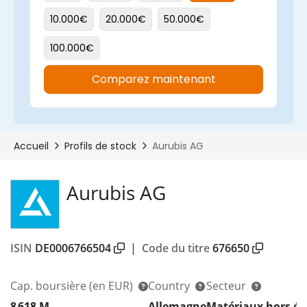
Aurubis AG
ISIN
DE0006766504
|
Code du titre
676650
Cap. boursière
(en EUR)
Country
Secteur
8 618 M
Allemagne
Matériaux hors én