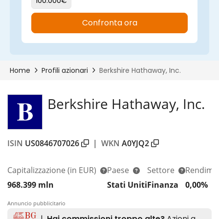
Berkshire Hathaway, Inc.
ISIN
US0846707026
|
WKN
A0YJQ2
Capitalizzazione
(in EUR)
Paese
Settore
Rendime
968.399 mln
Stati Uniti
Finanza
0,00%
Annuncio pubblicitario