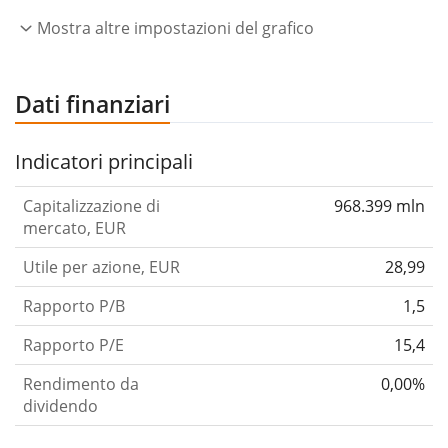
componenti elettronici e varie attività di vendita al
Mostra altre impostazioni del grafico
dettaglio, tra cui concessionari di automobili e leasing
di rimorchi e mobili. L'azienda è stata fondata da Oliver
Dati finanziari
Chace nel 1839 e ha sede a Omaha, NE.
Indicatori principali
Capitalizzazione di
968.399 mln
mercato, EUR
Utile per azione, EUR
28,99
Rapporto P/B
1,5
Rapporto P/E
15,4
Rendimento da
0,00%
dividendo