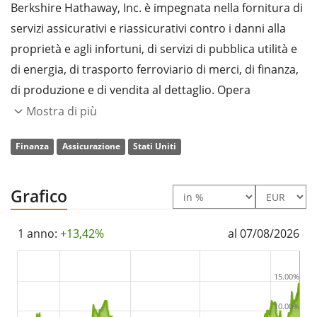
Berkshire Hathaway, Inc. è impegnata nella fornitura di
servizi assicurativi e riassicurativi contro i danni alla
proprietà e agli infortuni, di servizi di pubblica utilità e
di energia, di trasporto ferroviario di merci, di finanza,
di produzione e di vendita al dettaglio. Opera
attraverso i seguenti segmenti: GEICO, Berkshire
Mostra di più
Hathaway Reinsurance Group, Berkshire Hathaway
Finanza
Assicurazione
Stati Uniti
Primary Group, Burlington Northern Santa Fe, LLC
(BNSF), Berkshire Hathaway Energy, McLane Company,
Manufacturing e Service and Retailing. Il segmento
Grafico
GEICO si occupa della sottoscrizione di assicurazioni
auto private per passeggeri, principalmente con
1 anno:
+13,42%
al 07/08/2026
metodi di risposta diretta. Il segmento Berkshire
Hathaway Reinsurance Group consiste nella
15.00%
sottoscrizione di riassicurazioni in eccesso di perdita,
10.00%
in quota e facoltative in tutto il mondo. Il segmento