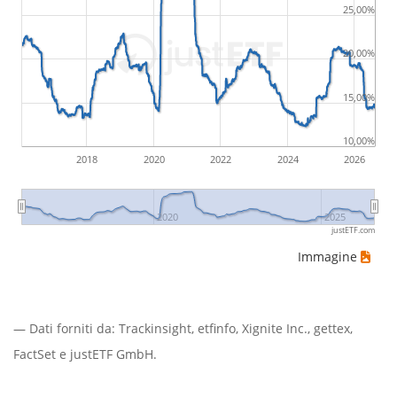
25,00%
20,00%
15,00%
10,00%
2018
2020
2022
2024
2026
2020
2025
justETF.com
Immagine
— Dati forniti da:
Trackinsight
,
etfinfo
,
Xignite Inc.
,
gettex
,
FactSet
e justETF GmbH.