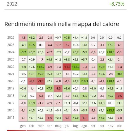
2022
+8,73%
Rendimenti mensili nella mappa del calore
2026
-4,5
+5,2
-2,9
-2,5
+0,7
+7,5
+1,4
+1,5
0,0
0,0
0,0
0,0
2025
+4,1
+9,5
-0,6
-4,4
-5,7
-7,2
+0,8
+3,8
-0,7
-3,1
+7,0
-4,1
2024
+9,7
+6,7
+3,0
-4,7
+2,9
-0,7
+6,7
+5,9
-3,6
+0,2
+10,5
-5,1
2023
-0,7
+0,9
-1,7
+4,9
+1,2
+3,8
+2,3
+3,7
-0,4
-2,6
+2,4
-2,1
2022
+5,0
+2,6
+12,2
-4,9
-3,4
-11,9
+13,6
-5,3
-2,6
+9,9
+1,8
-5,4
2021
+0,5
+6,1
+9,0
+5,1
+3,7
-1,5
+0,2
+3,3
-2,6
+5,4
-2,0
+8,8
2020
-0,1
-8,4
-9,9
+2,7
-2,8
-4,8
+4,8
+10,3
-1,3
-4,1
+10,4
-2,1
2019
+2,6
-1,4
+0,9
+7,7
-8,3
+5,6
+0,1
-0,8
+3,0
-0,1
+4,9
+1,1
2018
+3,2
-0,2
-5,4
-0,7
+2,2
-2,0
+4,5
+6,5
+3,2
-2,3
+6,7
-9,5
2017
-1,8
+6,9
-3,7
-2,9
-3,1
+1,3
-0,4
+2,7
+1,6
+4,3
+0,0
+3,3
2016
-3,1
+4,3
+0,6
+1,5
+0,9
+2,1
-0,9
+3,9
-3,9
+2,1
+13,1
+3,7
2015
-3,1
+3,1
+2,3
-6,6
+3,8
-6,1
+5,9
-8,1
-2,9
+7,3
+2,3
-3,8
gen
feb
mar
apr
mag
giu
lug
ago
set
ott
nov
dic