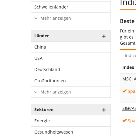
Indi
Schwellenländer
Mehr anzeigen
Beste 
Für ein
Länder
gibt es
Gesamtk
China
Indiz
USA
Index
Deutschland
MSCI A
Großbritannien
Spa
Mehr anzeigen
S&P/A
Sektoren
Spa
Energie
Gesundheitswesen