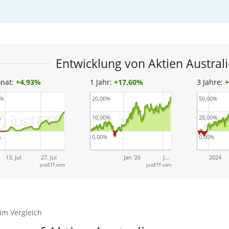
Entwicklung von Aktien Austral
nat:
+
4,93%
1 Jahr:
+
17,60%
3 Jahre:
0%
20,00%
50,00%
%
10,00%
25,00%
%
0,00%
0,00%
13. Jul
27. Jul
Jan '26
J…
2024
justETF.com
justETF.com
 im Vergleich