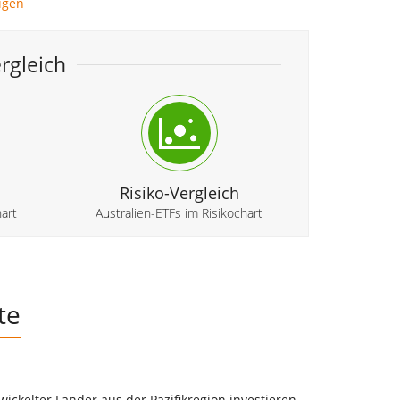
igen
rgleich
Risiko-Vergleich
art
Australien-ETFs im Risikochart
te
wickelter Länder aus der Pazifikregion investieren.