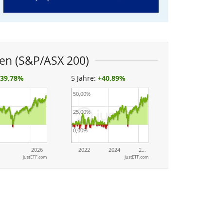
ien (S&P/ASX 200)
+
39,78%
5 Jahre:
+
40,89%
50,00%
25,00%
0,00%
2026
2022
2024
2…
justETF.com
justETF.com