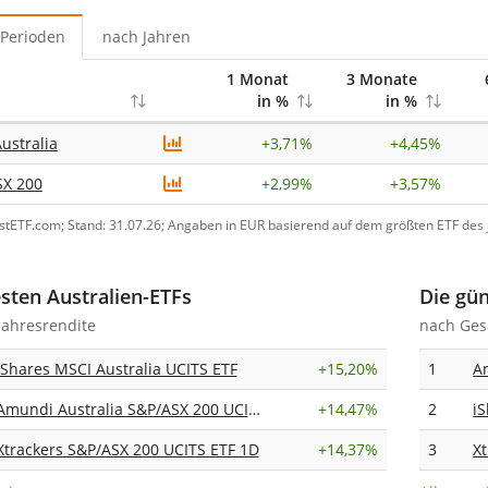
Perioden
nach Jahren
1 Monat
3 Monate
in %
in %
ustralia
+
3,71%
+
4,45%
SX 200
+
2,99%
+
3,57%
ustETF.com; Stand: 31.07.26; Angaben in EUR basierend auf dem größten ETF des j
sten Australien-ETFs
Die gün
Jahresrendite
nach Ges
iShares MSCI Australia UCITS ETF
+
15,20%
1
Amundi Australia S&P/ASX 200 UCITS ETF Dist
+
14,47%
2
i
Xtrackers S&P/ASX 200 UCITS ETF 1D
+
14,37%
3
X