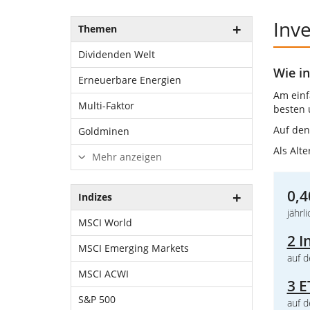
Inve
Themen
Dividenden Welt
Wie in
Erneuerbare Energien
Am einf
Multi-Faktor
besten 
Auf de
Goldminen
Als Alt
Mehr anzeigen
0,4
Indizes
jährl
MSCI World
2 I
MSCI Emerging Markets
auf d
MSCI ACWI
3 E
S&P 500
auf d