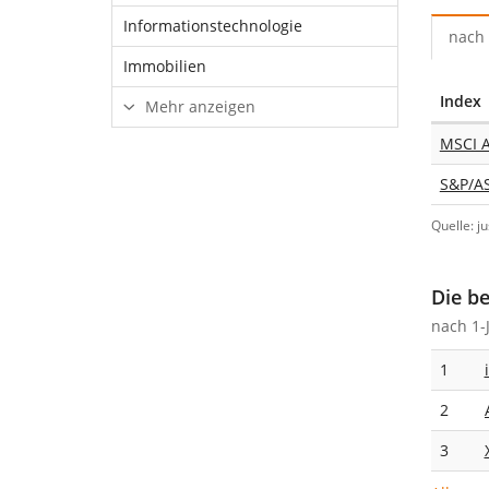
Informationstechnologie
nach 
Immobilien
Index
Mehr anzeigen
MSCI A
S&P/A
Quelle: j
Die be
nach 1-
1
2
3