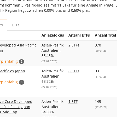
mt kommen 3 Pazifik-Indizes mit 11 ETFs für eine Anlage in Frage. 
fik Region liegt zwischen 0,09% p.a. und 0,60% p.a..
es
ETFs
Anlagefokus
Anzahl ETFs
Anzahl Titel
eveloped Asia Pacific
Asien-Pazifik
2 ETFs
370
an
Australien:
(30.01.26)
35,45%
rplanfähig
2
(27.02.2026)
acific ex Japan
Asien-Pazifik
8 ETFs
93
Australien:
(31.07.26)
63,72%
rplanfähig
8
(27.02.2026)
ive Core Developed
Asien-Pazifik
1 ETF
145
s Pacific ex Japan
Australien:
(12.03.26)
& Mid Cap
64,00%