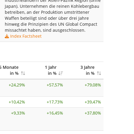
Industrieländern der Asien-Pazifik Region (ohne
Japan). Unternehmen die reinen Kohlebergbau
betreiben, an der Produktion umstrittener
Waffen beteiligt sind oder über drei Jahre
hinweg die Prinzipien des UN Global Compact
missachtet haben, sind ausgeschlossen.
Index Factsheet
6 Monate
1 Jahr
3 Jahre
in %
in %
in %
+
24,29%
+
57,57%
+
79,08%
+
10,42%
+
17,73%
+
39,47%
+
9,33%
+
16,45%
+
37,80%