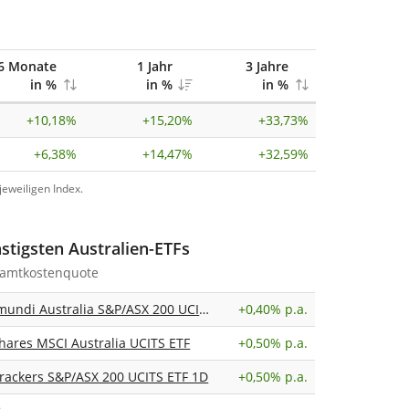
6 Monate
1 Jahr
3 Jahre
in %
in %
in %
+
10,18%
+
15,20%
+
33,73%
+
6,38%
+
14,47%
+
32,59%
eweiligen Index.
stigsten Australien-ETFs
amtkostenquote
Amundi Australia S&P/ASX 200 UCITS ETF Dist
+
0,40% p.a.
Shares MSCI Australia UCITS ETF
+
0,50% p.a.
trackers S&P/ASX 200 UCITS ETF 1D
+
0,50% p.a.