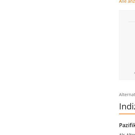
Alle an
Alterna
Indi
Pazifi
Als Alt