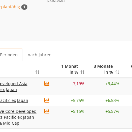
(27.02.2026)
rplanfähig
1
Perioden
nach Jahren
1 Monat
3 Monate
in %
in %
eveloped Asia
-7,19%
+
9,44%
 ex Japan
acific ex Japan
+
5,75%
+
6,53%
ive Core Developed
+
5,15%
+
5,57%
s Pacific ex Japan
& Mid Cap