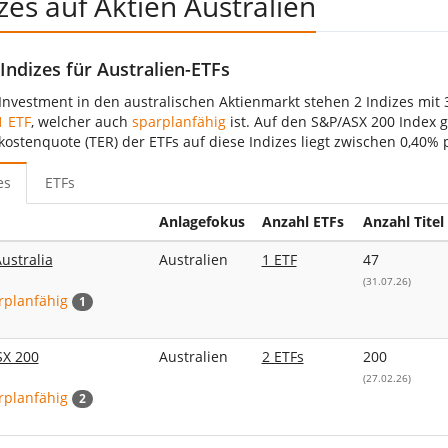
zes auf Aktien Australien
Indizes für Australien-ETFs
 Investment in den australischen Aktienmarkt stehen 2 Indizes mit 
1 ETF
, welcher auch
sparplanfähig
ist. Auf den S&P/ASX 200 Index g
ostenquote (TER) der ETFs auf diese Indizes liegt zwischen 0,40% p
es
ETFs
Anlagefokus
Anzahl ETFs
Anzahl Titel
ustralia
Australien
1 ETF
47
(31.07.26)
rplanfähig
1
SX 200
Australien
2 ETFs
200
(27.02.26)
rplanfähig
2