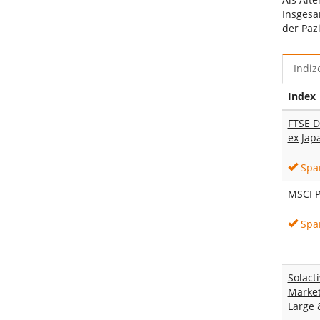
Insgesa
der Pazi
Indiz
Index
FTSE D
ex Jap
Spa
MSCI P
Spa
Solact
Market
Large 