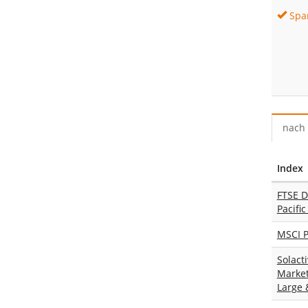
Spa
nach 
Index
FTSE D
Pacific
MSCI P
Solact
Market
Large 