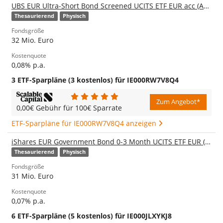
UBS EUR Ultra-Short Bond Screened UCITS ETF EUR acc (A401NL)
Thesaurierend
Physisch
Fondsgröße
32 Mio. Euro
Kostenquote
0,08% p.a.
3 ETF-Sparpläne (3 kostenlos) für IE000RW7V8Q4
Zum Angebot*
0,00€ Gebühr für 100€ Sparrate
ETF-Sparpläne für IE000RW7V8Q4 anzeigen
iShares EUR Government Bond 0-3 Month UCITS ETF EUR (Acc) (A40V3Y)
Thesaurierend
Physisch
Fondsgröße
31 Mio. Euro
Kostenquote
0,07% p.a.
6 ETF-Sparpläne (5 kostenlos) für IE000JLXYKJ8