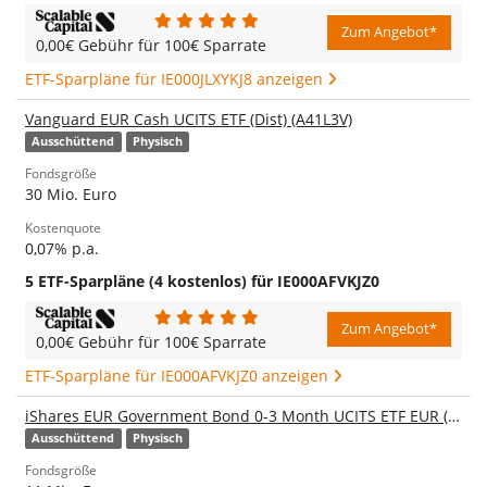
Zum Angebot*
0,00€ Gebühr für 100€ Sparrate
ETF-Sparpläne für IE000JLXYKJ8 anzeigen
Vanguard EUR Cash UCITS ETF (Dist) (A41L3V)
Ausschüttend
Physisch
Fondsgröße
30 Mio. Euro
Kostenquote
0,07% p.a.
5 ETF-Sparpläne (4 kostenlos) für IE000AFVKJZ0
Zum Angebot*
0,00€ Gebühr für 100€ Sparrate
ETF-Sparpläne für IE000AFVKJZ0 anzeigen
iShares EUR Government Bond 0-3 Month UCITS ETF EUR (Dist) (A40CLD)
Ausschüttend
Physisch
Fondsgröße