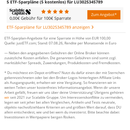
5 ETF-Sparpläne (5 kostenlos) für LU3025345789
Zum Angebot*
0,00€ Gebühr für 100€ Sparrate
ETF-Sparpläne für LU3025345789 anzeigen
ETF-Sparplan-Angebote für eine Sparrate in Höhe von EUR 100,00
Quelle: justETF.com; Stand: 07.08.26, Rendite per Monatsende in Euro
— Neben den angegebenen Gebühren der Online Broker können
zusätzliche Kosten anfallen. Die genannten Gebühren sind somit zzgl.
marktüblicher Spreads, Zuwendungen, Produktkosten und Fremdkosten.
* Du möchtest ein Depot eröffnen? Nutzt du dafür einen der mit Sternchen
gekennzeichneten oder bei den Broker-Logos hinterlegten Affiliate Links
als Ausgangspunkt, erhalten wir eine Vergütung. So finanzieren wir in
weiten Teilen unser kostenfreies Informationsangebot. Wenn dir unsere
Arbeit gefällt, freuen wir uns über deine Unterstützung! Übrigens gehören
wir
seit 2021 zur Scalable Gruppe. Um Interessenskonflikte zu vermeiden,
legen wir seit jeher bei allen Vergleichen, Artikeln und Tests neutrale,
objektiv nachvollziehbare Kriterien an und größten Wert darauf, dass DU
allein entscheidest, wie und bei wem du investierst. Bitte beachte dabei:
Investitionen in Wertpapiere bergen Risiken.