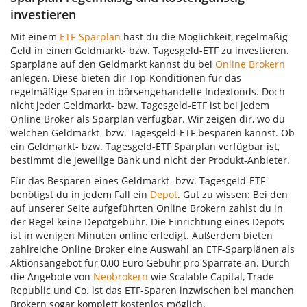
investieren
Mit einem
ETF-Sparplan
hast du die Möglichkeit, regelmäßig
Geld in einen Geldmarkt- bzw. Tagesgeld-ETF zu investieren.
Sparpläne auf den Geldmarkt kannst du bei
Online Brokern
anlegen. Diese bieten dir Top-Konditionen für das
regelmäßige Sparen in börsengehandelte Indexfonds. Doch
nicht jeder Geldmarkt- bzw. Tagesgeld-ETF ist bei jedem
Online Broker als Sparplan verfügbar. Wir zeigen dir, wo du
welchen Geldmarkt- bzw. Tagesgeld-ETF besparen kannst. Ob
ein Geldmarkt- bzw. Tagesgeld-ETF Sparplan verfügbar ist,
bestimmt die jeweilige Bank und nicht der Produkt-Anbieter.
Für das Besparen eines Geldmarkt- bzw. Tagesgeld-ETF
benötigst du in jedem Fall ein
Depot
. Gut zu wissen: Bei den
auf unserer Seite aufgeführten Online Brokern zahlst du in
der Regel keine Depotgebühr. Die Einrichtung eines Depots
ist in wenigen Minuten online erledigt. Außerdem bieten
zahlreiche Online Broker eine Auswahl an ETF-Sparplänen als
Aktionsangebot für 0,00 Euro Gebühr pro Sparrate an. Durch
die Angebote von
Neobrokern
wie Scalable Capital, Trade
Republic und Co. ist das ETF-Sparen inzwischen bei manchen
Brokern sogar komplett kostenlos möglich.