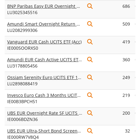
BNP Paribas Easy EUR Overnight UCITS ETF Acc
686
0,
LU3025345516
p.
Amundi Smart Overnight Return UCITS ETF Dist
509
0,
LU2082999306
p.
Vanguard EUR Cash UCITS ETF (Acc)
419
0,
IE000SOORXS0
p.
Amundi EUR Cash Active UCITS ETF Acc
360
0,
LU3178805456
p.
Ossiam Serenity Euro UCITS ETF 1C (EUR)
249
0,
LU2898088419
p.
Invesco Euro Cash 3 Months UCITS ETF
219
0,
IE00B3BPCH51
p.
UBS EUR Overnight Rate SF UCITS ETF EUR acc
200
0,
IE0006BDZN36
p.
UBS EUR Ultra-Short Bond Screened UCITS ETF EUR acc
32
0,
IE000RW7V8Q4
p.