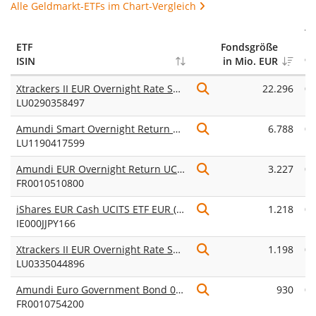
Alle Geldmarkt-ETFs im Chart-Vergleich
T
ETF
Fondsgröße
in
ISIN
in Mio. EUR
%
Xtrackers II EUR Overnight Rate Swap UCITS ETF 1C
22.296
0,
LU0290358497
p.
Amundi Smart Overnight Return UCITS ETF Acc
6.788
0,
LU1190417599
p.
Amundi EUR Overnight Return UCITS ETF Acc
3.227
0,
FR0010510800
p.
iShares EUR Cash UCITS ETF EUR (Acc)
1.218
0,
IE000JJPY166
p.
Xtrackers II EUR Overnight Rate Swap UCITS ETF 1D
1.198
0,
LU0335044896
p.
Amundi Euro Government Bond 0-6 M UCITS ETF Acc
930
0,
FR0010754200
p.