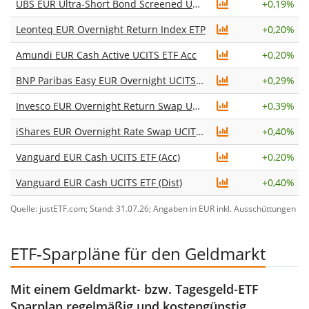
UBS EUR Ultra-Short Bond Screened UCITS ETF EUR acc
+
0,19%
Leonteq EUR Overnight Return Index ETP
+
0,20%
Amundi EUR Cash Active UCITS ETF Acc
+
0,20%
BNP Paribas Easy EUR Overnight UCITS ETF Dist
+
0,29%
Invesco EUR Overnight Return Swap UCITS ETF Acc
+
0,39%
iShares EUR Overnight Rate Swap UCITS ETF (Acc)
+
0,40%
Vanguard EUR Cash UCITS ETF (Acc)
+
0,20%
Vanguard EUR Cash UCITS ETF (Dist)
+
0,40%
Quelle: justETF.com; Stand: 31.07.26; Angaben in EUR inkl. Ausschüttungen
ETF-Sparpläne für den Geldmarkt
Mit einem Geldmarkt- bzw. Tagesgeld-ETF
Sparplan regelmäßig und kostengünstig