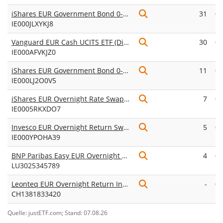
iShares EUR Government Bond 0-3 Month UCITS ETF EUR (Acc)
31
0,
IE000JLXYKJ8
p.
Vanguard EUR Cash UCITS ETF (Dist)
30
0,
IE000AFVKJZ0
p.
iShares EUR Government Bond 0-3 Month UCITS ETF EUR (Dist)
11
0,
IE000LJ2O0V5
p.
iShares EUR Overnight Rate Swap UCITS ETF (Acc)
7
0,
IE0005RKXDO7
p.
Invesco EUR Overnight Return Swap UCITS ETF Acc
5
0,
IE000YPOHA39
p.
BNP Paribas Easy EUR Overnight UCITS ETF Dist
4
0,
LU3025345789
p.
Leonteq EUR Overnight Return Index ETP
-
0,
CH1381833420
p.
Quelle: justETF.com; Stand: 07.08.26