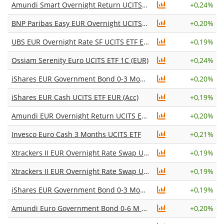
Amundi Smart Overnight Return UCITS ETF Dist
+
0,24%
BNP Paribas Easy EUR Overnight UCITS ETF Acc
+
0,20%
UBS EUR Overnight Rate SF UCITS ETF EUR acc
+
0,19%
Ossiam Serenity Euro UCITS ETF 1C (EUR)
+
0,24%
iShares EUR Government Bond 0-3 Month UCITS ETF EUR (Dist)
+
0,20%
iShares EUR Cash UCITS ETF EUR (Acc)
+
0,19%
Amundi EUR Overnight Return UCITS ETF Acc
+
0,20%
Invesco Euro Cash 3 Months UCITS ETF
+
0,21%
Xtrackers II EUR Overnight Rate Swap UCITS ETF 1C
+
0,19%
Xtrackers II EUR Overnight Rate Swap UCITS ETF 1D
+
0,19%
iShares EUR Government Bond 0-3 Month UCITS ETF EUR (Acc)
+
0,19%
Amundi Euro Government Bond 0-6 M UCITS ETF Acc
+
0,20%