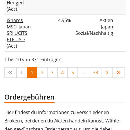
Hedged
(Acc)
iShares
4,95%
Aktien
MSCI Japan
Japan
SRI UCITS
Sozial/Nachhaltig
ETF USD
(Acc)
1 bis 10 von 371 Einträgen
1
2
3
4
5
…
38
Ordergebühren
Hier findest du Informationen zu verschiedenen
Brokern, bei denen du Aktien handeln kannst. Wähle
den gewünschten Orderbetrag aus, um die dabei