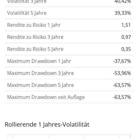
Volatilität 3 Jahre
40,42%
letzten 1, 3 und 5 Jahre, damit du sehen kannst, ob
Volatilität 5 Jahre
39,33%
die Kursschwankungen im Laufe der Zeit stärker
Rendite zu Risiko 1 Jahr
1,51
oder schwächer wurden. Weitere Informationen
findest du in unserem Artikel:
Volatilität als
Rendite zu Risiko 3 Jahre
0,97
Risikomaß
.
Rendite zu Risiko 5 Jahre
0,35
Rendite pro Risiko
für Zeiträume von 1, 3 und 5
Maximum Drawdown 1 Jahr
-37,67%
Jahren. Diese Kennzahl ist definiert als die
annualisierte (d. h. auf einen Einjahreszeitraum
Maximum Drawdown 3 Jahre
-53,96%
umgerechnete) historische Rendite geteilt durch die
Maximum Drawdown 5 Jahre
-63,57%
historische annualisierte Volatilität.
Rendite pro
Maximum Drawdown seit Auflage
-63,57%
Risiko setzt die historische Rendite eines
Wertpapiers ins Verhältnis zu seinem
historischen Risiko
und gibt dir einen Hinweis auf
Rollierende 1 Jahres-Volatilität
das Ausmaß der Kursschwankungen, die man in
Kauf nehmen musste, um von der Rendite des