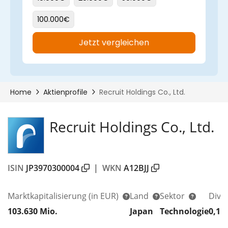
Recruit Holdings Co., Ltd.
ISIN
JP3970300004
|
WKN
A12BJJ
Marktkapitalisierung
(in EUR)
Land
Sektor
Divi
103.630 Mio.
Japan
Technologie
0,19