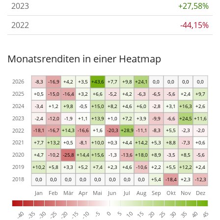
2023
+27,58%
2022
-44,15%
Monatsrenditen in einer Heatmap
2026
-8,3
-16,9
+4,2
+3,5
+43,6
+7,7
+9,8
+24,1
0,0
0,0
0,0
0,0
2025
+0,5
-15,0
-16,4
+3,2
+6,6
-5,2
+4,2
-6,3
-6,5
-5,6
+2,4
+9,7
2024
-3,4
+1,2
+9,8
-0,5
+15,0
+8,2
+4,6
+6,0
-2,8
+3,1
+16,3
+2,6
2023
-2,4
-12,0
-1,9
+1,1
+13,9
+1,0
+7,2
+3,9
-9,9
-6,6
+24,5
+11,6
2022
-18,1
-16,7
+14,3
-16,6
+1,6
-20,3
+28,9
-11,1
-8,3
+5,5
-2,3
-2,0
2021
+7,7
+13,2
+0,5
-8,1
+10,0
+0,3
+4,4
+14,2
+5,3
+8,8
-7,3
+0,6
2020
+4,7
-10,2
-25,8
+14,4
+15,6
-1,3
-13,6
+18,0
+8,9
-3,5
+8,5
-5,6
2019
+10,2
+5,8
+3,3
+5,2
+7,4
+2,3
+4,6
-10,6
+2,2
+5,5
+12,2
+2,4
2018
0,0
0,0
0,0
0,0
0,0
0,0
0,0
0,0
+5,4
-18,4
+2,3
-12,3
Jan
Feb
Mär
Apr
Mai
Jun
Jul
Aug
Sep
Okt
Nov
Dez
-40
5
-35
10
-30
15
-25
20
-20
25
-15
30
-10
35
-5
40
0
45