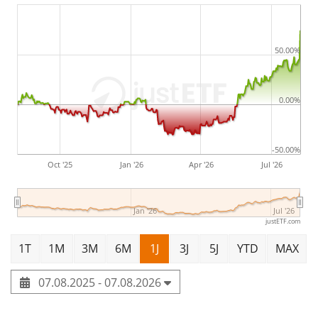
arbeiten. Durch die Nutzung ihrer Stärken in den
Bereichen Personalbeschaffung und Marketing
engagiert sich die Recruit Group für einen positiven
50.00%
Einfluss auf die Gesellschaft und den Planeten. Das
Unternehmen ist in mehr als 60 Ländern tätig. Das
0.00%
Unternehmen wurde 1960 gegründet und hat seinen
Hauptsitz in Tokio, Japan.
-50.00%
Oct '25
Jan '26
Apr '26
Jul '26
Jan '26
Jul '26
justETF.com
1T
1M
3M
6M
1J
3J
5J
YTD
MAX
07.08.2025 - 07.08.2026