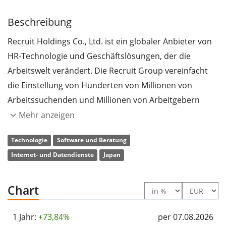
Beschreibung
Recruit Holdings Co., Ltd. ist ein globaler Anbieter von
HR-Technologie und Geschäftslösungen, der die
Arbeitswelt verändert. Die Recruit Group vereinfacht
die Einstellung von Hunderten von Millionen von
Arbeitssuchenden und Millionen von Arbeitgebern
jeden Monat durch ihre HR-Matching-Plattformen wie
Mehr anzeigen
Indeed, Glassdoor, Rikunabi und Townwork sowie
Technologie
Software und Beratung
durch ihr globales Personalvermittlungsgeschäft. Die
Internet- und Datendienste
Japan
Gruppe bietet auch Marketinglösungen in ihrem
Heimatmarkt Japan an, indem sie Unternehmen durch
ihre Matching-Plattformen für Wohnen, Schönheit,
Chart
Reisen, Brautmoden und Restaurants sowie durch
Cloud-basierte SaaS-Lösungen hilft, intelligenter zu
1 Jahr:
+73,84%
per 07.08.2026