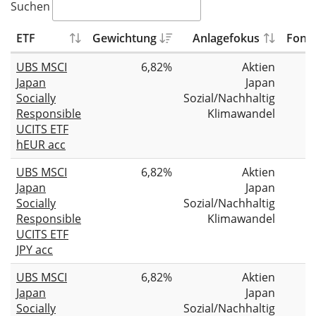
Suchen
ETF
Gewichtung
Anlagefokus
Fond
UBS MSCI
6,82%
Aktien
Japan
Japan
Socially
Sozial/Nachhaltig
Responsible
Klimawandel
UCITS ETF
hEUR acc
UBS MSCI
6,82%
Aktien
Japan
Japan
Socially
Sozial/Nachhaltig
Responsible
Klimawandel
UCITS ETF
JPY acc
UBS MSCI
6,82%
Aktien
Japan
Japan
Socially
Sozial/Nachhaltig