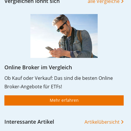
Vergleichen lohnt sich
alle Vergleiche
-50%.
Die Wertentwicklungsangaben für ETFs beinhalten
Ausschüttungen (falls vorhanden).
Online Broker im Vergleich
Ob Kauf oder Verkauf: Das sind die besten Online
Broker-Angebote für ETFs!
Mehr erfahren
Interessante Artikel
Artikelübersicht