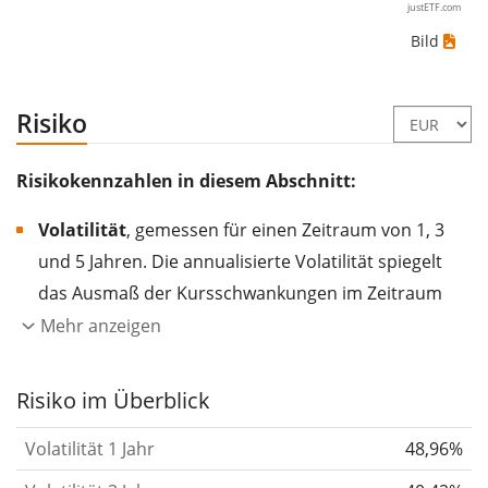
justETF.com
Bild
Risiko
Risikokennzahlen in diesem Abschnitt:
Volatilität
, gemessen für einen Zeitraum von 1, 3
und 5 Jahren. Die annualisierte Volatilität spiegelt
das Ausmaß der Kursschwankungen im Zeitraum
eines Jahres wider.
Je höher die Volatilität, desto
Mehr anzeigen
stärker hat sich der Kurs des Wertpapiers (der
Aktie, des ETF, usw.) in der Vergangenheit
Risiko im Überblick
verändert.
Wertpapiere mit höherer Volatilität
Volatilität 1 Jahr
48,96%
gelten im Allgemeinen als risikoreicher. Wir
berechnen die Volatilität auf Basis der Daten der