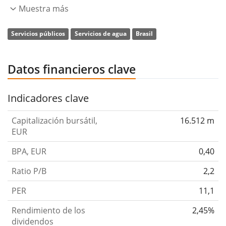
operativa. La empresa se fundó el 6 de septiembre de
Muestra más
1973 y tiene su sede en São Paulo, Brasil.
Servicios públicos
Servicios de agua
Brasil
Datos financieros clave
Indicadores clave
Capitalización bursátil,
16.512 m
EUR
BPA, EUR
0,40
Ratio P/B
2,2
PER
11,1
Rendimiento de los
2,45%
dividendos