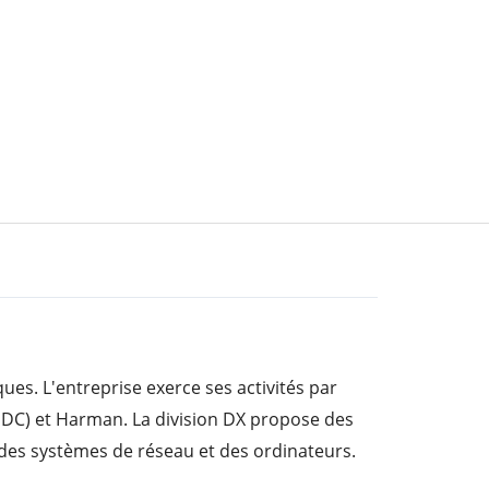
es. L'entreprise exerce ses activités par
(SDC) et Harman. La division DX propose des
 des systèmes de réseau et des ordinateurs.
obiles. La division SDC fournit des