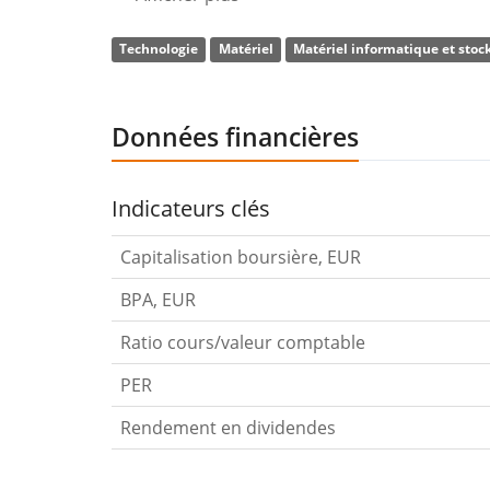
panneaux OLED pour les smartphones. La divi
Technologie
Matériel
Matériel informatique et stoc
portables. L'entreprise a été fondée le 13 jan
Données financières
Indicateurs clés
Capitalisation boursière, EUR
BPA, EUR
Ratio cours/valeur comptable
PER
Rendement en dividendes