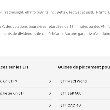
ar
Trackinsight
,
etfinfo
,
Xignite Inc.
,
gettex
,
FactSet
et justETF GmbH.
tex), des cotations boursières retardées de 15 minutes ou des VNI (
ements de dividendes (le cas échéant). Aucune garantie n'est donnée