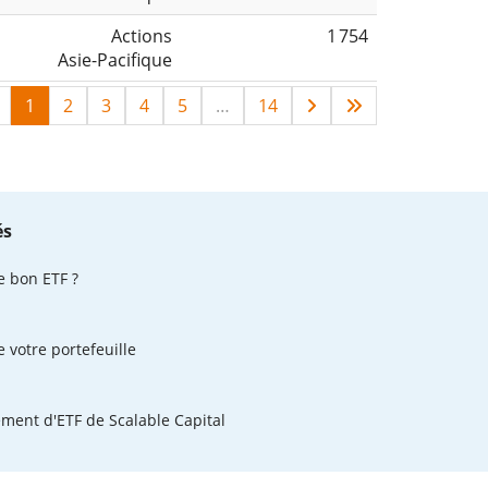
Actions
1 754
Asie-Pacifique
1
2
3
4
5
…
14
és
e bon ETF ?
e votre portefeuille
ement d'ETF de Scalable Capital