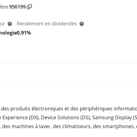
itre
956199
eur
Rendement en dividendes
nologie
0,91%
 des produits électroniques et des périphériques informatiqu
ice Experience (DX), Device Solutions (DS), Samsung Display 
s, des machines à laver, des climatiseurs, des smartphones,
conducteurs, notamment la DRAM, la NAND Flash et les AP m