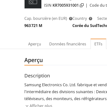
ISIN
KR7005931001
|
Code du t
Cap. boursière
(en EUR)
Country
Sect
963 721 M
Corée du Sud
Tech
Aperçu
Données financières
ETFs
Aperçu
Description
Samsung Electronics Co. Ltd. fabrique et vend
l'intermédiaire des divisions suivantes : Dev
téléviseurs, des moniteurs, des réfrigérateur
La division DS s'occupe des composants semi-
Afficher plus