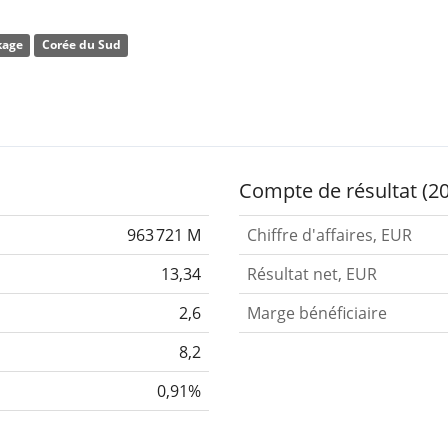
sion Harman propose des cockpits numériques, des système
kage
Corée du Sud
vier 1969 et son siège social se trouve à Suwon-si, en Corée 
Compte de résultat (2
963 721 M
Chiffre d'affaires, EUR
13,34
Résultat net, EUR
2,6
Marge bénéficiaire
8,2
0,91%