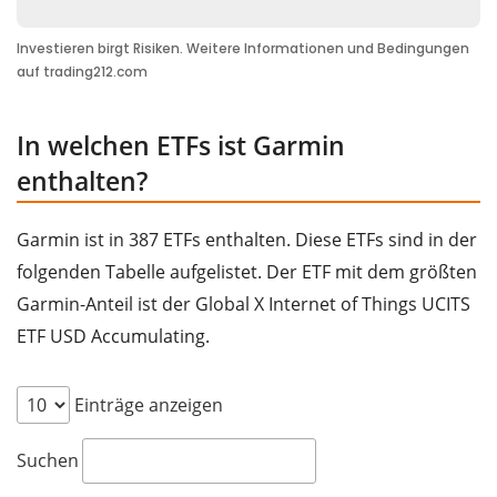
werden Trainingsbegleiter mit automatischer
Herzfrequenz-Messung, die von Sportlern rund um die
Welt eingesetzt werden. Ebenfalls zu diesem
Unternehmensbereich zählen die Modelle Edge (für
In welchen ETFs ist Garmin
Fahrradfahrer), Forerunner, Vector und Garmin: die
enthalten?
Applikation für iPhone und Android-Handys.
Quelle: Facunda financial data GmbH
Garmin ist in 387 ETFs enthalten. Diese ETFs sind in der
folgenden Tabelle aufgelistet. Der ETF mit dem größten
Garmin-Anteil ist der Global X Internet of Things UCITS
ETF USD Accumulating.
Einträge anzeigen
Suchen