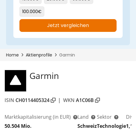
Garmin
ISIN
CH0114405324
|
WKN
A1C06B
Marktkapitalisierung
(in EUR)
Land
Sektor
Div
50.504 Mio.
Schweiz
Technologie
1,1