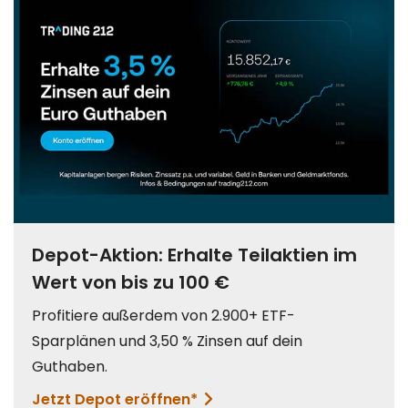
GMA und GDL. Im Segment Marine bietet Garmin
tragbare Geräte, Netzwerk-Produkte mit
Multifunktions-Display, Radarsysteme, Fischfinder,
Autopiloten, Radios und Soundprodukte an. In diesem
Portfolio befinden sich Geräte aus der Serie GPSMAP,
VHF Marine Radios und GSD. Der
Unternehmensbereich Outdoor bietet alles, was das
Herz des Outdoor-Sportlers begehrt. Kernelemente
sind Navigationsgeräte mit integrierten detaillierten
Landkarten. Weitere Elemente aus diesem Portfolio
sind die Modelle Oregon, Rino, Montana, Dakota, eTrex,
Approach - das Modell für den Golfsport, Astro, das
Hunde-Tracking-System und GPSMAP, welches
bevorzugt von Jägern, Wanderern und Kletter-Fans
eingesetzt wird. Das Fitness-Segment richtet sich wie
auch der Outdoor-Bereich an Endkunden. Offeriert