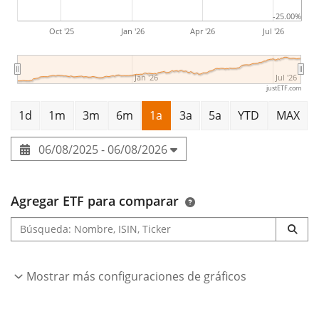
-25.00%
Oct '25
Jan '26
Apr '26
Jul '26
Jan '26
Jul '26
justETF.com
1d
1m
3m
6m
1a
3a
5a
YTD
MAX
06/08/2025 - 06/08/2026
Agregar ETF para comparar
Mostrar más configuraciones de gráficos