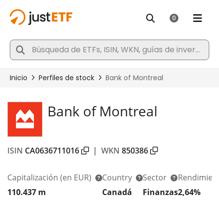
Bank of Montreal
ISIN
CA0636711016
|
WKN
850386
Capitalización
(en EUR)
Country
Sector
Rendimient
110.437 m
Canadá
Finanzas
2,64%