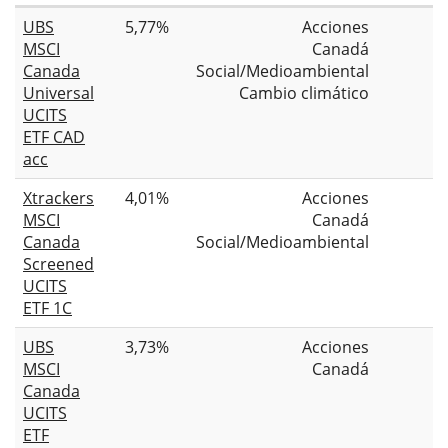
UBS
5,77%
Acciones
MSCI
Canadá
Canada
Social/Medioambiental
Universal
Cambio climático
UCITS
ETF CAD
acc
Xtrackers
4,01%
Acciones
MSCI
Canadá
Canada
Social/Medioambiental
Screened
UCITS
ETF 1C
UBS
3,73%
Acciones
MSCI
Canadá
Canada
UCITS
ETF