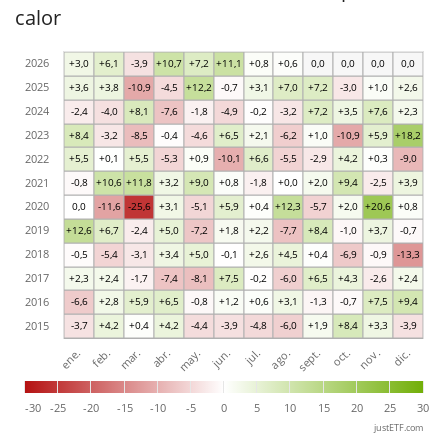
calor
2026
+3,0
+6,1
-3,9
+10,7
+7,2
+11,1
+0,8
+0,6
0,0
0,0
0,0
0,0
2025
+3,6
+3,8
-10,9
-4,5
+12,2
-0,7
+3,1
+7,0
+7,2
-3,0
+1,0
+2,6
2024
-2,4
-4,0
+8,1
-7,6
-1,8
-4,9
-0,2
-3,2
+7,2
+3,5
+7,6
+2,3
2023
+8,4
-3,2
-8,5
-0,4
-4,6
+6,5
+2,1
-6,2
+1,0
-10,9
+5,9
+18,2
2022
+5,5
+0,1
+5,5
-5,3
+0,9
-10,1
+6,6
-5,5
-2,9
+4,2
+0,3
-9,0
2021
-0,8
+10,6
+11,8
+3,2
+9,0
+0,8
-1,8
+0,0
+2,0
+9,4
-2,5
+3,9
2020
0,0
-11,6
-25,6
+3,1
-5,1
+5,9
+0,4
+12,3
-5,7
+2,0
+20,6
+0,8
2019
+12,6
+6,7
-2,4
+5,0
-7,2
+1,8
+2,2
-7,7
+8,4
-1,0
+3,7
-0,7
2018
-0,5
-5,4
-3,1
+3,4
+5,0
-0,1
+2,6
+4,5
+0,4
-6,9
-0,9
-13,3
2017
+2,3
+2,4
-1,7
-7,4
-8,1
+7,5
-0,2
-6,0
+6,5
+4,3
-2,6
+2,4
2016
-6,6
+2,8
+5,9
+6,5
-0,8
+1,2
+0,6
+3,1
-1,3
-0,7
+7,5
+9,4
2015
-3,7
+4,2
+0,4
+4,2
-4,4
-3,9
-4,8
-6,0
+1,9
+8,4
+3,3
-3,9
ene.
abr.
jul.
oct.
mar.
jun.
sept.
dic.
feb.
may.
ago.
nov.
-30
-25
-20
-15
-10
-5
0
5
10
15
20
25
30
justETF.com