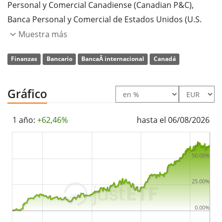
Personal y Comercial Canadiense (Canadian P&C),
Banca Personal y Comercial de Estados Unidos (U.S.
P&C), BMO Wealth Management, BMO Capital Markets
Muestra más
y Servicios Corporativos. La empresa fue fundada por
Finanzas
Bancario
BancaÂ internacional
Canadá
Robert Armour, John C. Bush, Austin Cuvillier, George
Garden, Horatio Gates, James Leslie, George Moffatt,
John Richardson y Thomas A. Turner el 23 de junio de
Gráfico
1817 y tiene su sede en Toronto, Canadá.
1 año:
+62,46%
hasta el 06/08/2026
50.00%
25.00%
0.00%