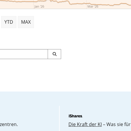
Jan '26
Mar '26
YTD
MAX
zentren.
Die Kraft der KI
– Was sie für