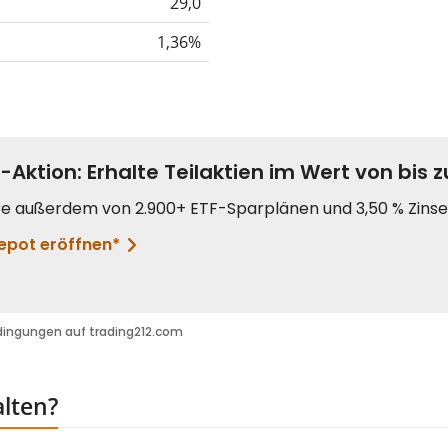
29,0
1,36%
alten?