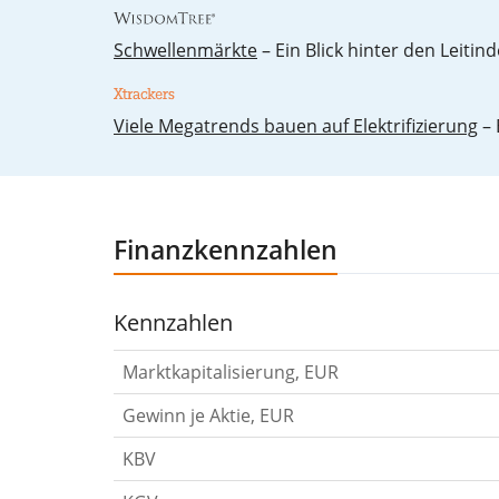
Schwellenmärkte
– Ein Blick hinter den Leitind
Vie­le Me­ga­trends bau­en auf Elek­tri­fi­zie­rung
– 
Finanzkennzahlen
Kennzahlen
Marktkapitalisierung, EUR
Gewinn je Aktie, EUR
KBV