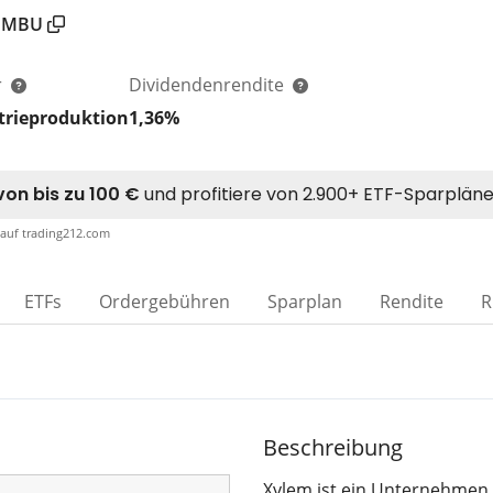
JMBU
r
Dividendenrendite
trieproduktion
1,36%
 auf trading212.com
ETFs
Ordergebühren
Sparplan
Rendite
R
Beschreibung
Xylem ist ein Unternehmen 