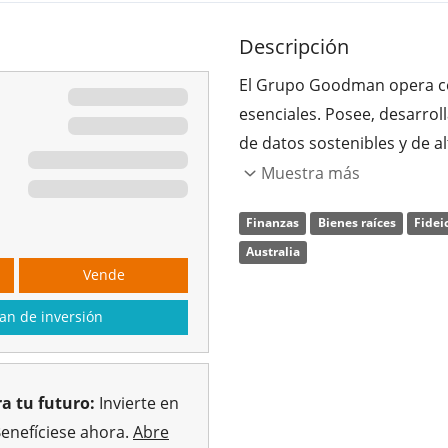
Descripción
El Grupo Goodman opera co
esenciales. Posee, desarrol
de datos sostenibles y de al
mundo, que son fundamental
Muestra más
propiedades de la empresa i
Finanzas
Bienes raíces
Fidei
almacenes, industrias ligera
Australia
empresariales y centros de
Vende
Leith Goodman en 1989 y tie
an de inversión
a tu futuro:
Invierte en
Benefíciese ahora.
Abre