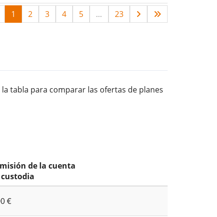
1
2
3
4
5
…
23
 la tabla para comparar las ofertas de planes
misión de la cuenta
 custodia
00 €