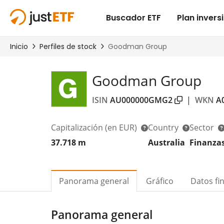
Goodman Group
ISIN
AU000000GMG2
|
WKN
A
Capitalización
(en EUR)
Country
Sector
37.718 m
Australia
Finanza
Panorama general
Gráfico
Datos fi
Panorama general