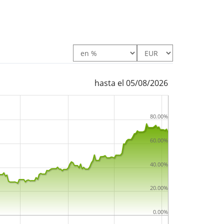
estructurados. El segmento de Seguros ofrece
 generales y de vida. El segmento Otros
iarias y de tenencia de inversiones. La
 tiene su sede en Singapur.
hasta el 05/08/2026
80.00%
60.00%
40.00%
20.00%
0.00%