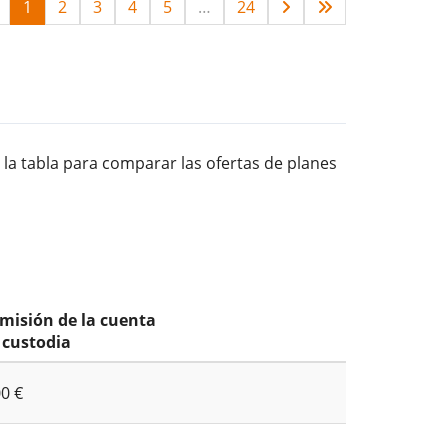
1
2
3
4
5
…
24
 la tabla para comparar las ofertas de planes
misión de la cuenta
 custodia
00 €