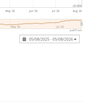
-20.00%
May '26
Jun '26
Jul '26
Aug '26
May '26
Jul '26
justETF.com
05/08/2025 - 05/08/2026