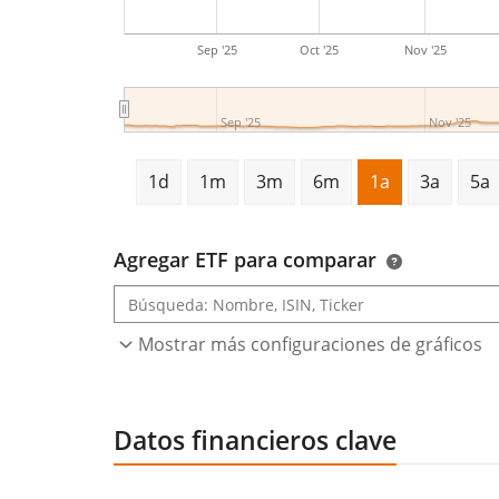
Sep '25
Oct '25
Nov '25
Sep '25
Nov '25
1d
1m
3m
6m
1a
3a
5a
Agregar ETF para comparar
Mostrar más configuraciones de gráficos
Datos financieros clave