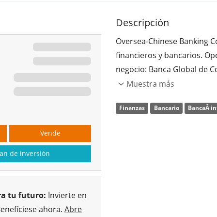
Descripción
Oversea-Chinese Banking Cor
financieros y bancarios. Op
negocio: Banca Global de C
Tesorería y Mercados Globa
Muestra más
Consumer or Private Bankin
Finanzas
Bancario
BancaÂ in
plazo fijo, ahorros, présta
de gestión de patrimonios y
Vende
Mayorista Global ofrece un
como financiación de proyec
an de inversión
capital circulante y financi
personalizada y estructura
a tu futuro:
Invierte en
Tesorería y Mercados Global
Benefíciese ahora.
Abre
mercado monetario, la renta