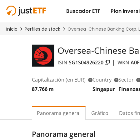
Oversea-Chinese Ban
ISIN
SG1S04926220
|
WKN
A0F
Capitalización
(en EUR)
Country
Sector
87.766 m
Singapur
Finanza
Panorama general
Gráfico
Datos fi
Panorama general