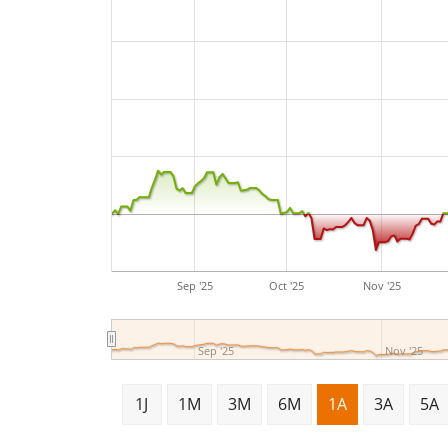
Sep '25
Oct '25
Nov '25
Sep '25
Nov '25
1J
1M
3M
6M
1A
3A
5A