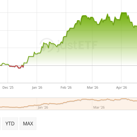
Dec '25
Jan '26
Feb '26
Mar '26
Apr '26
Jan '26
Mar '26
YTD
MAX