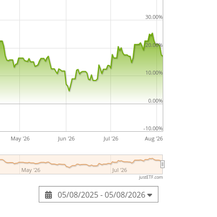
30.00%
20.00%
10.00%
0.00%
-10.00%
May '26
Jun '26
Jul '26
Aug '26
May '26
Jul '26
justETF.com
05/08/2025 - 05/08/2026