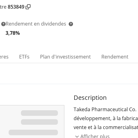
tre
853849
Rendement en dividendes
3,78%
ères
ETFs
Plan d'investissement
Rendement
Description
Takeda Pharmaceutical Co. L
développement, à la fabricati
vente et à la commercialisa
autour des segments suiva
Afficher plus