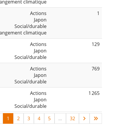
angement climatique
Actions
1
Japon
Social/durable
angement climatique
Actions
129
Japon
Social/durable
Actions
769
Japon
Social/durable
Actions
1 265
Japon
Social/durable
1
2
3
4
5
…
32