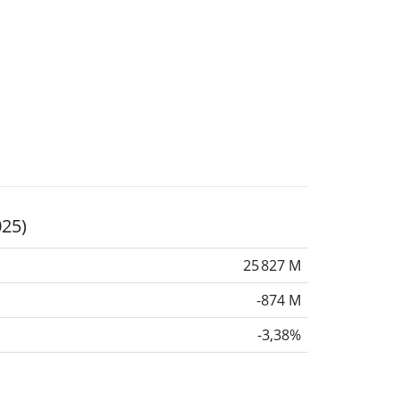
025)
25 827 M
-874 M
-3,38%