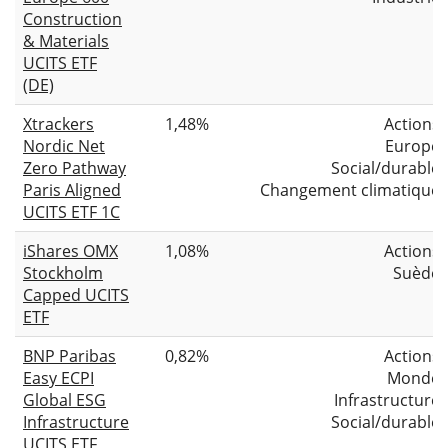
Construction
& Materials
UCITS ETF
(DE)
Xtrackers
1,48%
Actions
Nordic Net
Europe
Zero Pathway
Social/durable
Paris Aligned
Changement climatique
UCITS ETF 1C
iShares OMX
1,08%
Actions
Stockholm
Suède
Capped UCITS
ETF
BNP Paribas
0,82%
Actions
Easy ECPI
Monde
Global ESG
Infrastructure
Infrastructure
Social/durable
UCITS ETF