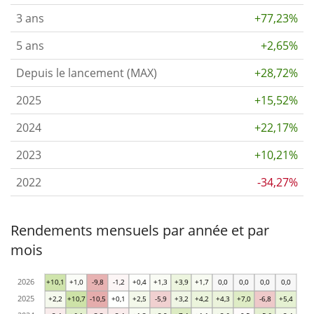
3 ans
+77,23%
5 ans
+2,65%
Depuis le lancement (MAX)
+28,72%
2025
+15,52%
2024
+22,17%
2023
+10,21%
2022
-34,27%
Rendements mensuels par année et par
mois
2026
+10,1
+1,0
-9,8
-1,2
+0,4
+1,3
+3,9
+1,7
0,0
0,0
0,0
0,0
2025
+2,2
+10,7
-10,5
+0,1
+2,5
-5,9
+3,2
+4,2
+4,3
+7,0
-6,8
+5,4