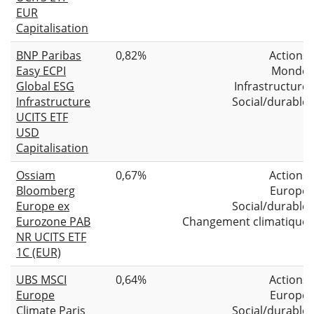
EUR
Capitalisation
BNP Paribas
0,82%
Actions
Easy ECPI
Monde
Global ESG
Infrastructure
Infrastructure
Social/durable
UCITS ETF
USD
Capitalisation
Ossiam
0,67%
Actions
Bloomberg
Europe
Europe ex
Social/durable
Eurozone PAB
Changement climatique
NR UCITS ETF
1C (EUR)
UBS MSCI
0,64%
Actions
Europe
Europe
Climate Paris
Social/durable