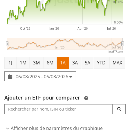
10.00%
0.00%
Oct '25
Jan '26
Apr '26
Jul '26
Jan '26
Jul '26
justETF.com
1J
1M
3M
6M
1A
3A
5A
YTD
MAX
06/08/2025 - 06/08/2026
Ajouter un ETF pour comparer
Afficher plus de paramètres du graphique