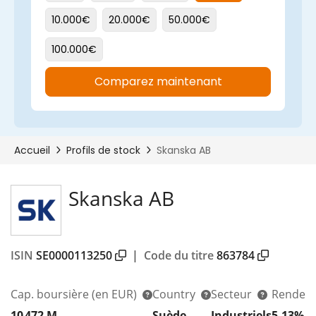
Skanska AB
ISIN
SE0000113250
|
Code du titre
863784
Cap. boursière
(en EUR)
Country
Secteur
Rendeme
10 472 M
Suède
Industriels
5,13%