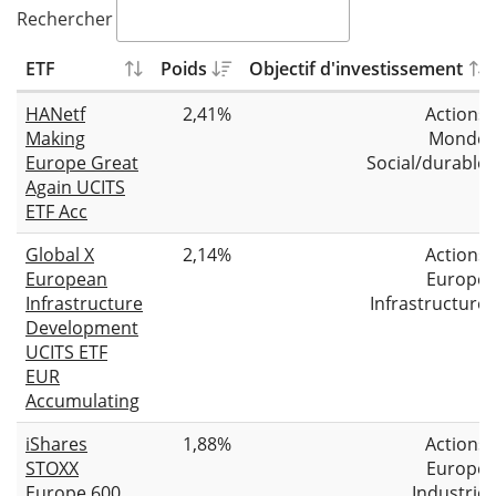
Rechercher
ETF
Poids
Objectif d'investissement
HANetf
2,41%
Actions
Making
Monde
Europe Great
Social/durable
Again UCITS
ETF Acc
Global X
2,14%
Actions
European
Europe
Infrastructure
Infrastructure
Development
UCITS ETF
EUR
Accumulating
iShares
1,88%
Actions
STOXX
Europe
Europe 600
Industrie