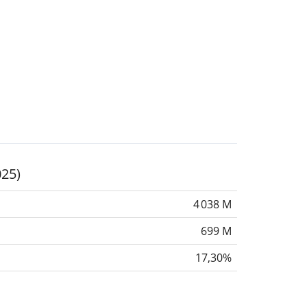
025)
4 038 M
699 M
17,30%