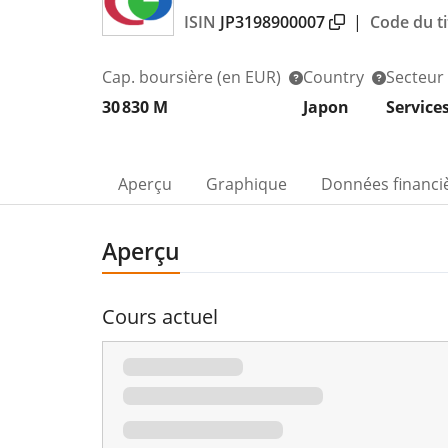
ISIN
JP3198900007
|
Code du ti
Cap. boursière
(en EUR)
Country
Secteur
30 830 M
Japon
Service
Aperçu
Graphique
Données financi
Aperçu
Cours actuel