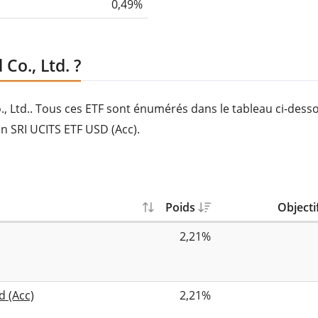
0,49%
Co., Ltd. ?
o., Ltd.. Tous ces ETF sont énumérés dans le tableau ci-dess
an SRI UCITS ETF USD (Acc).
Poids
Objecti
2,21%
d (Acc)
2,21%