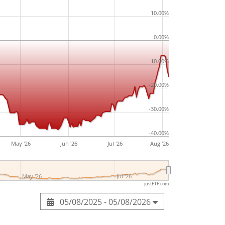
10.00%
0.00%
-10.00%
-20.00%
-30.00%
-40.00%
May '26
Jun '26
Jul '26
Aug '26
May '26
Jul '26
justETF.com
05/08/2025 - 05/08/2026