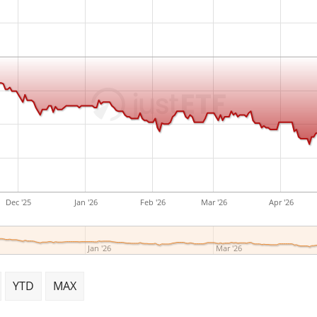
Dec '25
Jan '26
Feb '26
Mar '26
Apr '26
Jan '26
Mar '26
YTD
MAX