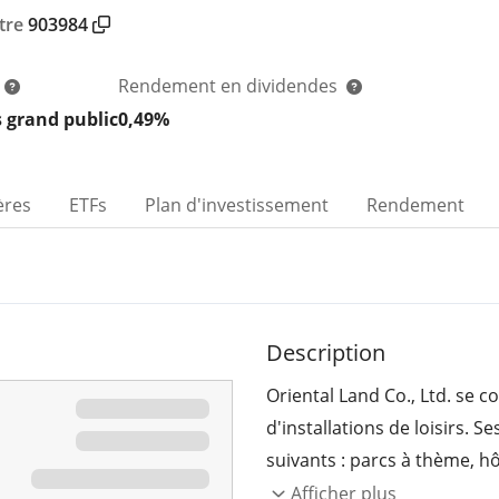
tre
903984
Rendement en dividendes
s grand public
0,49%
ères
ETFs
Plan d'investissement
Rendement
Description
Oriental Land Co., Ltd. se co
d'installations de loisirs. S
suivants : parcs à thème, hô
et Autres. Le secteur des 
Afficher plus