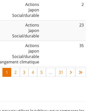
Actions
2
Japon
Social/durable
Actions
23
Japon
Social/durable
Actions
35
Japon
Social/durable
angement climatique
1
2
3
4
5
…
31