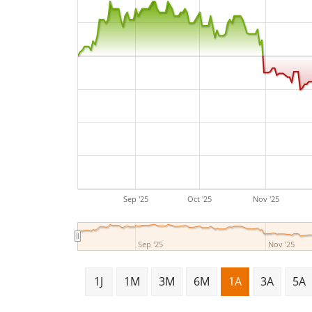
Sep '25
Oct '25
Nov '25
Sep '25
Nov '25
1J
1M
3M
6M
1A
3A
5A