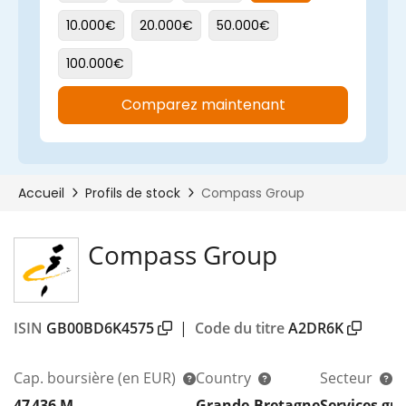
Compass Group
ISIN
GB00BD6K4575
|
Code du titre
A2DR6K
Cap. boursière
(en EUR)
Country
Secteur
47 436 M
Grande-Bretagne
Services gr