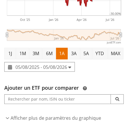
-30.00%
Oct '25
Jan '26
Apr '26
Jul '26
Jan '26
Jul '26
justETF.com
1J
1M
3M
6M
1A
3A
5A
YTD
MAX
05/08/2025 - 05/08/2026
Ajouter un ETF pour comparer
Afficher plus de paramètres du graphique