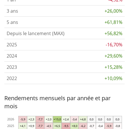
3 ans
+26,00%
5 ans
+61,81%
Depuis le lancement (MAX)
+56,82%
2025
-16,70%
2024
+29,60%
2023
+15,28%
2022
+10,09%
Rendements mensuels par année et par
mois
2026
-5,9
+2,3
-7,7
+2,0
+15,0
+2,4
-3,4
+4,8
0,0
0,0
0,0
0,0
2025
+4,1
+0,9
-7,7
-4,5
+6,5
-9,5
+8,0
-6,2
-0,7
-0,4
-5,9
-0,8