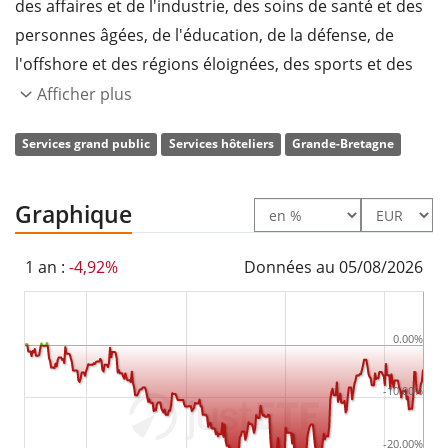
des affaires et de l'industrie, des soins de santé et des
personnes âgées, de l'éducation, de la défense, de
l'offshore et des régions éloignées, des sports et des
loisirs, et de la distribution automatique. Elle exerce
Afficher plus
ses activités dans les secteurs géographiques suivants
Services grand public
Services hôteliers
Grande-Bretagne
: Amérique du Nord, Europe, reste du monde :
Amérique du Nord, Europe, Reste du monde et
Activités centrales. La société a été fondée en 1941 et
Graphique
son siège social se trouve à Chertsey, au Royaume-Uni.
1 an :
-4,92%
Données au 05/08/2026
0.00%
-10.00%
-20.00%