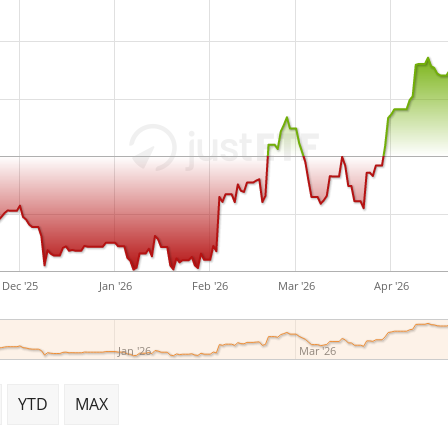
Dec '25
Jan '26
Feb '26
Mar '26
Apr '26
Jan '26
Mar '26
YTD
MAX