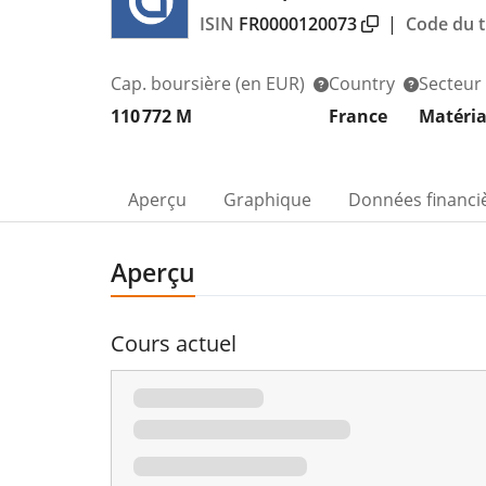
ISIN
FR0000120073
|
Code du t
Cap. boursière
(en EUR)
Country
Secteur
110 772 M
France
Matéria
Aperçu
Graphique
Données financi
Aperçu
Cours actuel