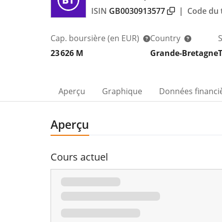
ISIN
GB0030913577
|
Code du t
Cap. boursière
(en EUR)
Country
23 626 M
Grande-Bretagne
Aperçu
Graphique
Données financi
Aperçu
Cours actuel