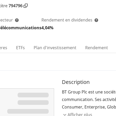
itre
794796
Secteur
Rendement en dividendes
Télécommunications
4,04%
ères
ETFs
Plan d'investissement
Rendement
Description
BT Group Plc est une sociét
communication. Ses activité
Consumer, Enterprise, Glo
Entreprises, Global, Openr
Afficher plus