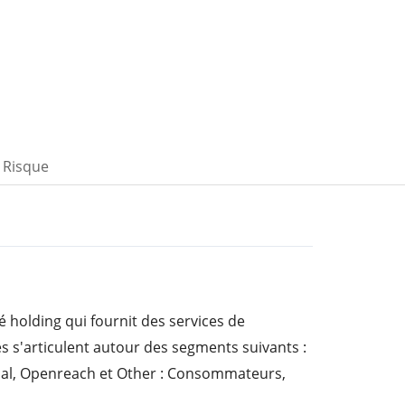
Risque
é holding qui fournit des services de
s s'articulent autour des segments suivants :
bal, Openreach et Other : Consommateurs,
each et Autres. Le segment Consumer offre