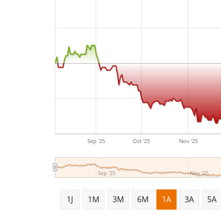
Sep '25
Oct '25
Nov '25
Sep '25
Nov '25
1J
1M
3M
6M
1A
3A
5A