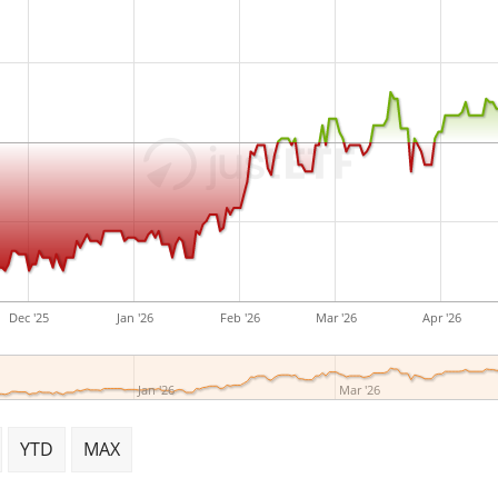
Dec '25
Jan '26
Feb '26
Mar '26
Apr '26
Jan '26
Mar '26
YTD
MAX