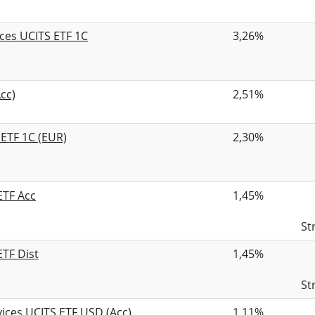
ces UCITS ETF 1C
3,26%
cc)
2,51%
ETF 1C (EUR)
2,30%
ETF Acc
1,45%
St
TF Dist
1,45%
St
ices UCITS ETF USD (Acc)
1,11%