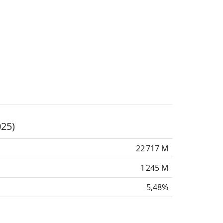
025)
22 717 M
1 245 M
5,48%