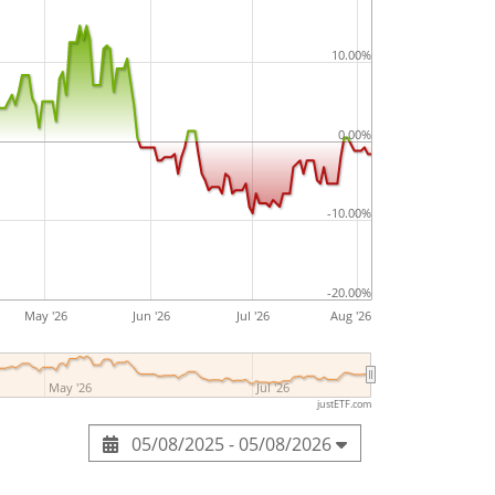
10.00%
0.00%
-10.00%
-20.00%
May '26
Jun '26
Jul '26
Aug '26
May '26
Jul '26
justETF.com
05/08/2025 - 05/08/2026