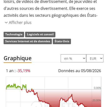
loisirs, de vidéos de divertissement, de jeux vidéo et
d'autres sources de divertissement. Elle exerce ses
activités dans les secteurs géographiques des États-
Unis et de l'international. La société a été fondée par
Afficher plus
Marc Randolph et Wilmot Reed Hastings le 29 août
Technologie
Logiciels et conseil
1997 et son siège social se trouve à Los Gatos, en
Services Internet et de données
États-Unis
Californie.
Graphique
1 an :
-35,19%
Données au 05/08/2026
0.00%
-20.00%