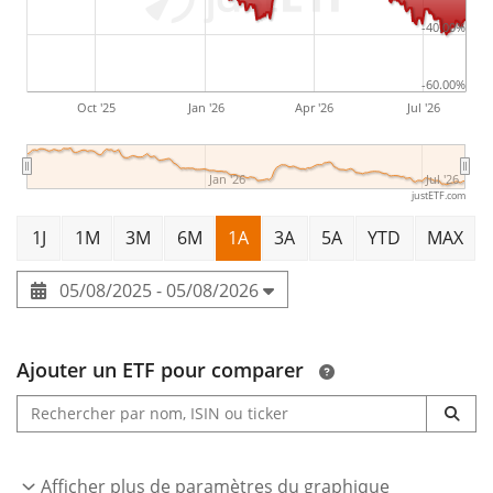
-40.00%
-60.00%
Oct '25
Jan '26
Apr '26
Jul '26
Jan '26
Jul '26
justETF.com
1J
1M
3M
6M
1A
3A
5A
YTD
MAX
05/08/2025 - 05/08/2026
Ajouter un ETF pour comparer
Afficher plus de paramètres du graphique