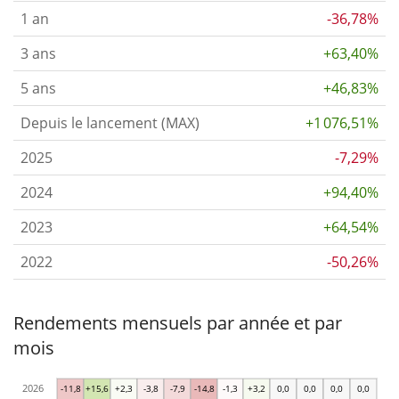
1 an
-36,78%
3 ans
+63,40%
5 ans
+46,83%
Depuis le lancement (MAX)
+1 076,51%
2025
-7,29%
2024
+94,40%
2023
+64,54%
2022
-50,26%
Rendements mensuels par année et par
mois
2026
-11,8
+15,6
+2,3
-3,8
-7,9
-14,8
-1,3
+3,2
0,0
0,0
0,0
0,0