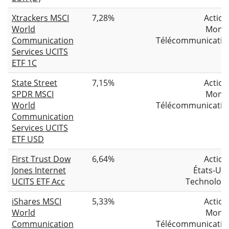
Xtrackers MSCI
7,28%
Action
World
Mond
Communication
Télécommunicatio
Services UCITS
ETF 1C
State Street
7,15%
Action
SPDR MSCI
Mond
World
Télécommunicatio
Communication
Services UCITS
ETF USD
First Trust Dow
6,64%
Action
Jones Internet
États-Uni
UCITS ETF Acc
Technologi
iShares MSCI
5,33%
Action
World
Mond
Communication
Télécommunicatio