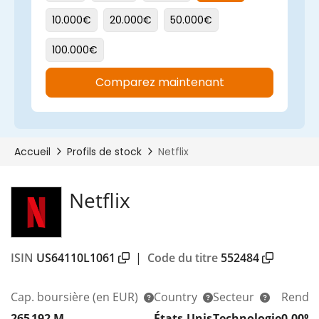
Netflix
ISIN
US64110L1061
|
Code du titre
552484
Cap. boursière
(en EUR)
Country
Secteur
Rendem
265 192 M
États-Unis
Technologie
0,00%