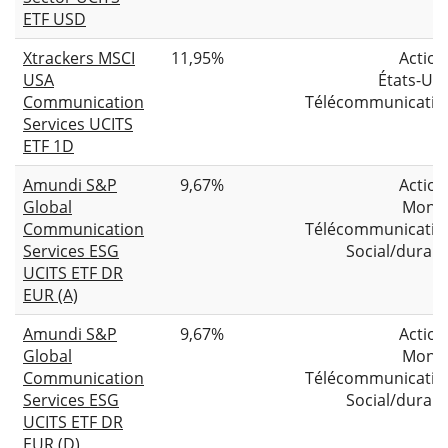
ETF USD
Xtrackers MSCI
11,95%
Action
USA
États-Uni
Communication
Télécommunicatio
Services UCITS
ETF 1D
Amundi S&P
9,67%
Action
Global
Mond
Communication
Télécommunicatio
Services ESG
Social/durabl
UCITS ETF DR
EUR (A)
Amundi S&P
9,67%
Action
Global
Mond
Communication
Télécommunicatio
Services ESG
Social/durabl
UCITS ETF DR
EUR (D)