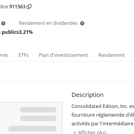
itre
911563
Rendement en dividendes
s publics
3,21%
ères
ETFs
Plan d'investissement
Rendement
Description
Consolidated Edison, Inc. es
fourniture réglementée d'éle
activités par l'intermédiai
Company of New York (CEC
Afficher plus