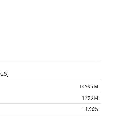
025)
14 996 M
1 793 M
11,96%