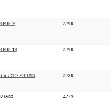
R EUR (A)
2,79%
R EUR (D)
2,79%
ector UCITS ETF USD
2,78%
SD (Acc)
2,77%