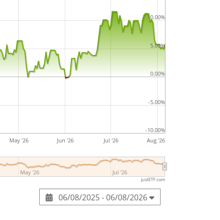
10.00%
5.00%
0.00%
-5.00%
-10.00%
May '26
Jun '26
Jul '26
Aug '26
May '26
Jul '26
justETF.com
06/08/2025 - 06/08/2026