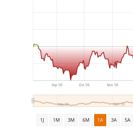
Sep '25
Oct '25
Nov '25
Sep '25
Nov '25
1J
1M
3M
6M
1A
3A
5A