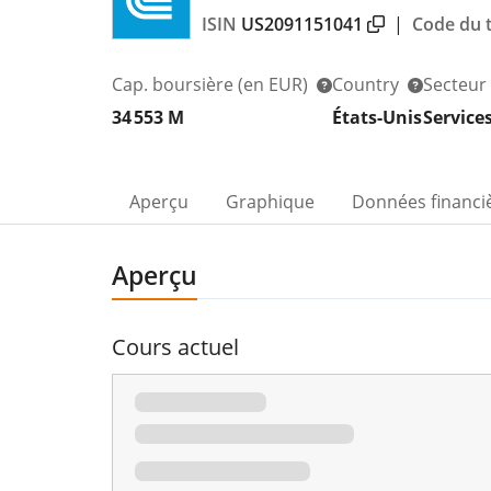
ISIN
US2091151041
|
Code du t
Cap. boursière
(en EUR)
Country
Secteur
34 553 M
États-Unis
Service
Aperçu
Graphique
Données financi
Aperçu
Cours actuel