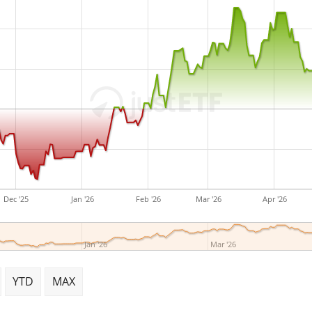
Dec '25
Jan '26
Feb '26
Mar '26
Apr '26
Jan '26
Mar '26
YTD
MAX