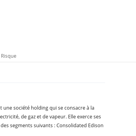
Risque
t une société holding qui se consacre à la
ctricité, de gaz et de vapeur. Elle exerce ses
re des segments suivants : Consolidated Edison
ONY) Consolidated Edison Company of New