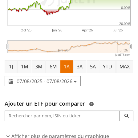
0.00%
-20.00%
Oct '25
Jan '26
Apr '26
Jul '26
Jan '26
Jul '26
justETF.com
1J
1M
3M
6M
1A
3A
5A
YTD
MAX
07/08/2025 - 07/08/2026
Ajouter un ETF pour comparer
Afficher plus de paramètres du graphique