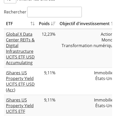
Rechercher
ETF
Poids
Objectif d'investissement
Global X Data
12,23%
Actions
Center REITs &
Monde
Digital
Transformation numérique
Infrastructure
UCITS ETF USD
Accumulating
iShares US
9,11%
Immobilier
Property Yield
États-Unis
UCITS ETF USD
(Acc)
iShares US
9,11%
Immobilier
Property Yield
États-Unis
UCITS ETF