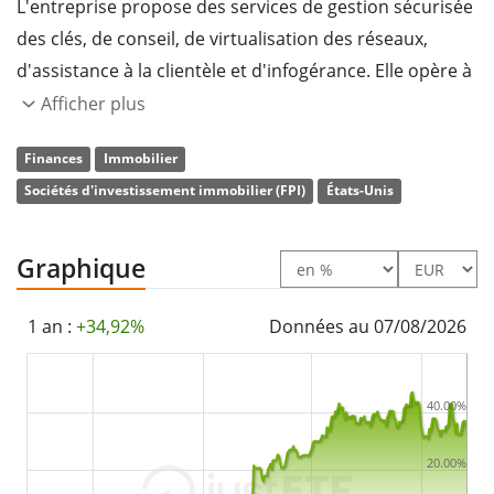
L'entreprise propose des services de gestion sécurisée
des clés, de conseil, de virtualisation des réseaux,
d'assistance à la clientèle et d'infogérance. Elle opère à
travers les segments géographiques suivants :
Afficher plus
Amériques, Europe, Moyen-Orient et Afrique et Asie-
Finances
Immobilier
Pacifique. La société a été fondée par Jay Steven
Sociétés d'investissement immobilier (FPI)
États-Unis
Adelson et Albert M. Avery, IV, le 22 juin 1998, et son
siège social se trouve à Redwood City, en Californie.
Graphique
1 an :
+34,92%
Données au 07/08/2026
40.00%
20.00%