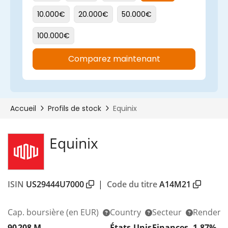
Equinix
ISIN
US29444U7000
|
Code du titre
A14M21
Cap. boursière
(en EUR)
Country
Secteur
Rendeme
90 208 M
États-Unis
Finances
1,87%