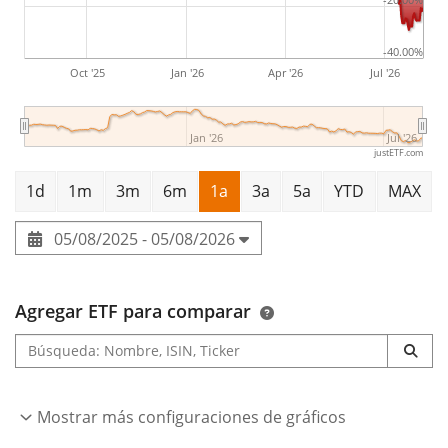
-40.00%
Oct '25
Jan '26
Apr '26
Jul '26
Jan '26
Jul '26
justETF.com
1d
1m
3m
6m
1a
3a
5a
YTD
MAX
05/08/2025 - 05/08/2026
Agregar ETF para comparar
Mostrar más configuraciones de gráficos