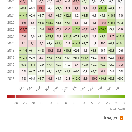
2026
-13,1
+0,1
-6,3
-2,3
-6,6
-4,4
-12,0
+6,1
0,0
0,0
0,0
0,0
2025
+8,5
+0,2
-17,4
-0,4
+7,0
-5,3
-8,5
-3,9
-5,9
+21,6
+6,8
-1,1
2024
+14,4
+2,0
+3,7
-6,1
+6,7
+12,1
-1,2
+8,5
-0,9
+4,9
+10,9
-1,0
2023
-9,6
-3,6
+8,8
+15,7
+5,3
+9,1
-6,3
-1,3
-4,5
-10,5
+15,1
+7,2
2022
-21,7
+1,2
+6,4
-16,4
-7,1
-9,6
+17,8
-8,7
-6,8
+30,8
+3,1
-3,8
2021
-7,6
-1,0
+3,1
+13,6
-3,6
+11,9
+7,8
+6,3
-2,5
+8,1
-8,7
+13,5
2020
-6,1
-6,1
-4,2
+3,4
+11,4
-2,9
+14,9
+5,7
-1,7
-5,0
+6,2
+10,1
2019
+11,6
+6,1
+4,8
-10,2
-8,3
+10,3
+2,6
-1,6
+6,8
-0,4
+8,8
-0,6
2018
+12,1
+2,0
-3,7
+7,8
+7,6
+4,4
+5,1
+11,4
+2,2
-6,8
+2,1
-13,0
2017
+6,8
+8,4
+2,9
+7,4
+5,7
+1,0
-3,4
+6,0
+5,2
+9,2
+3,5
-7,3
2016
-2,3
+4,7
+1,8
+3,1
+4,7
+4,6
+4,0
-0,8
+4,7
-6,1
-0,5
-0,3
2015
-1,8
+0,5
+5,7
-6,9
+1,1
-2,8
+12,0
-5,9
-10,0
+10,8
+8,2
+3,0
ene.
abr.
jul.
oct.
mar.
jun.
sept.
dic.
feb.
may.
ago.
nov.
-30
-25
-20
-15
-10
-5
0
5
10
15
20
25
30
35
justETF.com
Imagen