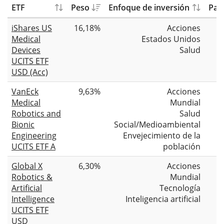
ETF
Peso
Enfoque de inversión
Patr
iShares US
16,18%
Acciones
Medical
Estados Unidos
Devices
Salud
UCITS ETF
USD (Acc)
VanEck
9,63%
Acciones
Medical
Mundial
Robotics and
Salud
Bionic
Social/Medioambiental
Engineering
Envejecimiento de la
UCITS ETF A
población
Global X
6,30%
Acciones
Robotics &
Mundial
Artificial
Tecnología
Intelligence
Inteligencia artificial
UCITS ETF
USD