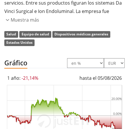
servicios. Entre sus productos figuran los sistemas Da
Vinci Surgical e Ion Endoluminal. La empresa fue
fundada por Frederic H. Moll, John Gordon Freund y
Muestra más
Robert G. Younge en noviembre de 1995 y tiene su
Salud
Equipo de salud
Dispositivos médicos generales
sede en Sunnyvale, California.
Estados Unidos
Gráfico
1 año:
-21,14%
hasta el 05/08/2026
20.00%
0.00%
-20.00%