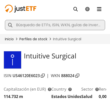
Intuitive Surgical
ISIN
US46120E6023
|
WKN
888024
Capitalización
(en EUR)
Country
Sector
Rendi
114.732 m
Estados Unidos
Salud
0,00%