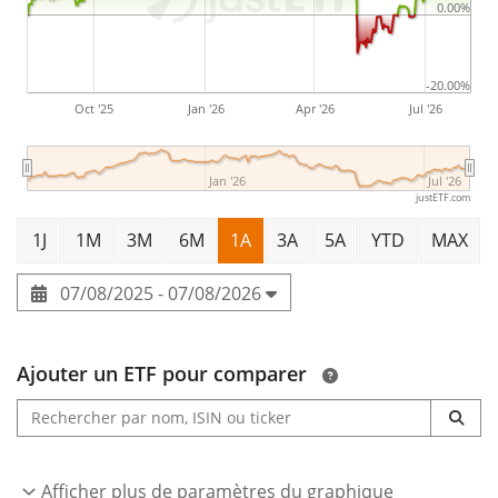
0.00%
-20.00%
Oct '25
Jan '26
Apr '26
Jul '26
Jan '26
Jul '26
justETF.com
1J
1M
3M
6M
1A
3A
5A
YTD
MAX
07/08/2025 - 07/08/2026
Ajouter un ETF pour comparer
Afficher plus de paramètres du graphique