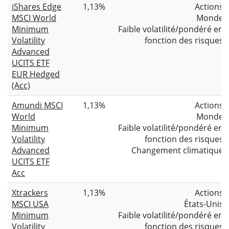
iShares Edge
1,13%
Actions
MSCI World
Monde
Minimum
Faible volatilité/pondéré en
Volatility
fonction des risques
Advanced
UCITS ETF
EUR Hedged
(Acc)
Amundi MSCI
1,13%
Actions
World
Monde
Minimum
Faible volatilité/pondéré en
Volatility
fonction des risques
Advanced
Changement climatique
UCITS ETF
Acc
Xtrackers
1,13%
Actions
MSCI USA
États-Unis
Minimum
Faible volatilité/pondéré en
Volatility
fonction des risques