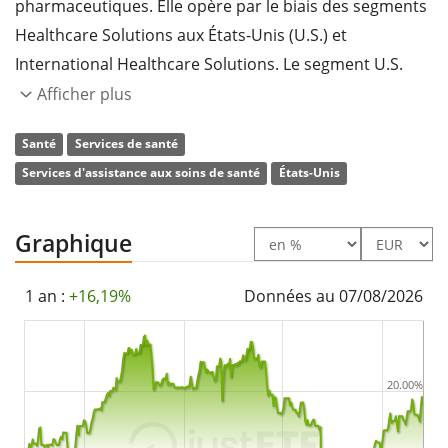
pharmaceutiques. Elle opère par le biais des segments
Healthcare Solutions aux États-Unis (U.S.) et
International Healthcare Solutions. Le segment U.S.
Healthcare Solutions se concentre sur la distribution
Afficher plus
de produits pharmaceutiques spécialisés, de marque
Santé
Services de santé
et génériques. Le segment International Healthcare
Services d'assistance aux soins de santé
États-Unis
Solutions comprend la vente en gros de produits
pharmaceutiques, les opérations connexes et les
services de commercialisation à l'échelle mondiale. La
Graphique
société a été fondée par Emil P. Martini en 1947 et son
siège social se trouve à Conshohocken, en
1 an :
+16,19%
Données au 07/08/2026
Pennsylvanie.
20.00%