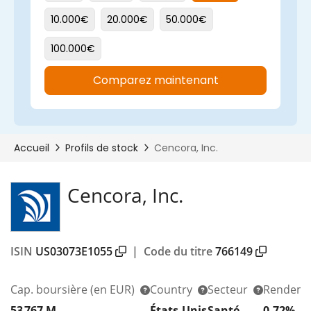
Cencora, Inc.
ISIN
US03073E1055
|
Code du titre
766149
Cap. boursière
(en EUR)
Country
Secteur
Rendeme
53 767 M
États-Unis
Santé
0,72%